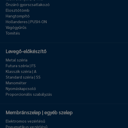
Önzáró gyorscsatlakozó
Elosztótömb
Hangtompító
Hollanderes | PUSH-ON
Vágógyűrűs
Tömítés
Levegő-előkészítő
Metal széria
Futura széria | FS
Klasszik széria | A
Standard széria | SS
Manométer
Nyomáskapcsoló
Proporcionális szabályzás
Membránszelep | egyéb szelep
Elektromos vezérlésű
Pneumatikus vezérlésű