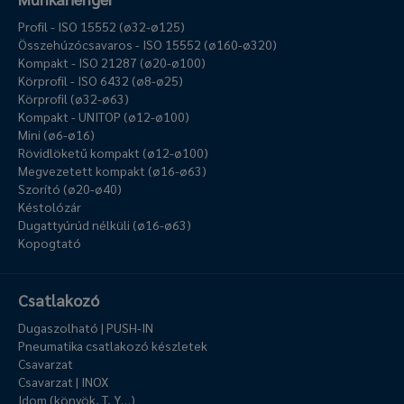
Profil - ISO 15552 (ø32-ø125)
Összehúzócsavaros - ISO 15552 (ø160-ø320)
Kompakt - ISO 21287 (ø20-ø100)
Körprofil - ISO 6432 (ø8-ø25)
Körprofil (ø32-ø63)
Kompakt - UNITOP (ø12-ø100)
Mini (ø6-ø16)
Rövidlöketű kompakt (ø12-ø100)
Megvezetett kompakt (ø16-ø63)
Szorító (ø20-ø40)
Késtolózár
Dugattyúrúd nélküli (ø16-ø63)
Kopogtató
Csatlakozó
Dugaszolható | PUSH-IN
Pneumatika csatlakozó készletek
Csavarzat
Csavarzat | INOX
Idom (könyök, T, Y…)