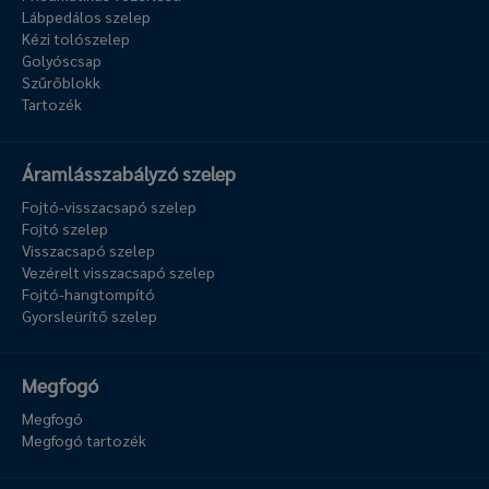
Lábpedálos szelep
Kézi tolószelep
Golyóscsap
Szűrőblokk
Tartozék
Áramlásszabályzó szelep
Fojtó-visszacsapó szelep
Fojtó szelep
Visszacsapó szelep
Vezérelt visszacsapó szelep
Fojtó-hangtompító
Gyorsleürítő szelep
Megfogó
Megfogó
Megfogó tartozék