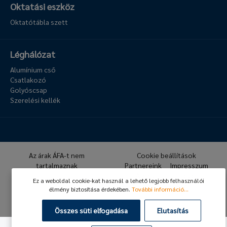
Oktatási eszköz
Oktatótábla szett
Léghálózat
Alumínium cső
Csatlakozó
Golyóscsap
Szerelési kellék
Az árak ÁFA-t nem
Cookie beállítások
tartalmaznak
Partnereink
Impresszum
Archívum
Hírlevél
Ez a weboldal cookie-kat használ a lehető legjobb felhasználói
GDPR
ÁSZF
élmény biztosítása érdekében.
További információ...
© 2026 Hafner Pneumatika
Összes süti elfogadása
Elutasítás