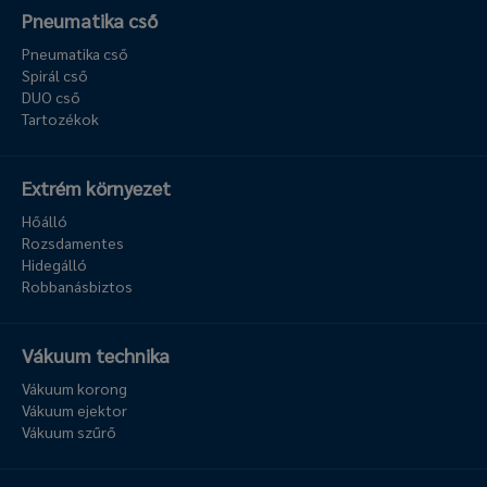
Pneumatika cső
Pneumatika cső
Spirál cső
DUO cső
Tartozékok
Extrém környezet
Hőálló
Rozsdamentes
Hidegálló
Robbanásbiztos
Vákuum technika
Vákuum korong
Vákuum ejektor
Vákuum szűrő