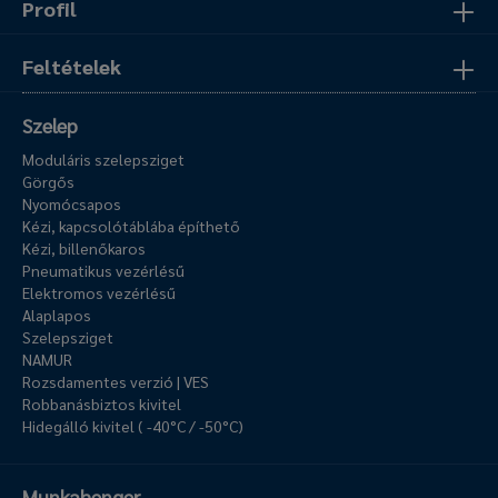
Profil
Feltételek
Szelep
Moduláris szelepsziget
Görgős
Nyomócsapos
Kézi, kapcsolótáblába építhető
Kézi, billenőkaros
Pneumatikus vezérlésű
Elektromos vezérlésű
Alaplapos
Szelepsziget
NAMUR
Rozsdamentes verzió | VES
Robbanásbiztos kivitel
Hidegálló kivitel ( -40°C / -50°C)
Munkahenger