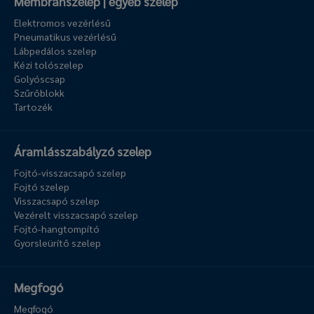
Membránszelep | egyéb szelep
Elektromos vezérlésű
Pneumatikus vezérlésű
Lábpedálos szelep
Kézi tolószelep
Golyóscsap
Szűrőblokk
Tartozék
Áramlásszabályzó szelep
Fojtó-visszacsapó szelep
Fojtó szelep
Visszacsapó szelep
Vezérelt visszacsapó szelep
Fojtó-hangtompító
Gyorsleürítő szelep
Megfogó
Megfogó