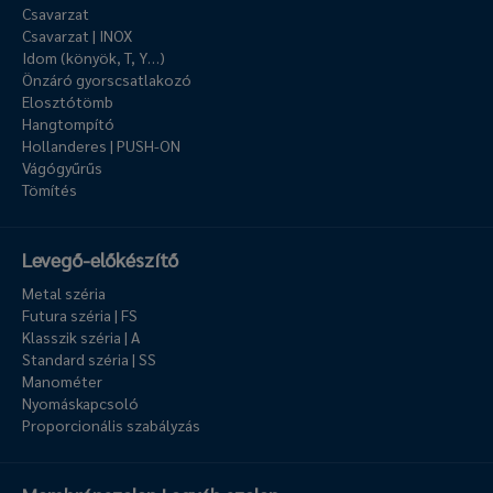
Csavarzat
Csavarzat | INOX
Idom (könyök, T, Y…)
Önzáró gyorscsatlakozó
Elosztótömb
Hangtompító
Hollanderes | PUSH-ON
Vágógyűrűs
Tömítés
Levegő-előkészítő
Metal széria
Futura széria | FS
Klasszik széria | A
Standard széria | SS
Manométer
Nyomáskapcsoló
Proporcionális szabályzás