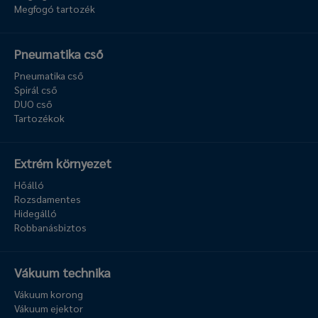
Megfogó tartozék
Pneumatika cső
Pneumatika cső
Spirál cső
DUO cső
Tartozékok
Extrém környezet
Hőálló
Rozsdamentes
Hidegálló
Robbanásbiztos
Vákuum technika
Vákuum korong
Vákuum ejektor