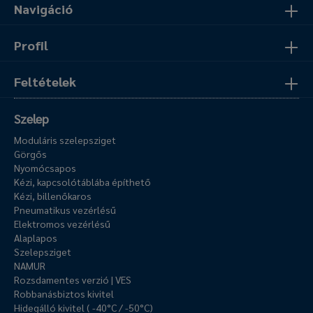
Navigáció
Profil
Feltételek
Szelep
Moduláris szelepsziget
Görgős
Nyomócsapos
Kézi, kapcsolótáblába építhető
Kézi, billenőkaros
Pneumatikus vezérlésű
Elektromos vezérlésű
Alaplapos
Szelepsziget
NAMUR
Rozsdamentes verzió | VES
Robbanásbiztos kivitel
Hidegálló kivitel ( -40°C / -50°C)