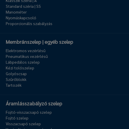
Klasszik széria | A
Standard széria | SS
Manométer
Nyomáskapcsoló
Proporcionális szabályzás
Membránszelep | egyéb szelep
Elektromos vezérlésű
Pneumatikus vezérlésű
Lábpedálos szelep
Kézi tolószelep
Golyóscsap
Szűrőblokk
Tartozék
Áramlásszabályzó szelep
Fojtó-visszacsapó szelep
Fojtó szelep
Visszacsapó szelep