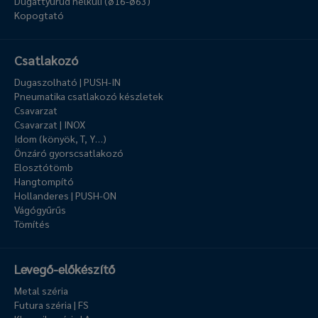
Dugattyúrúd nélküli (ø16-ø63)
Kopogtató
Csatlakozó
Dugaszolható | PUSH-IN
Pneumatika csatlakozó készletek
Csavarzat
Csavarzat | INOX
Idom (könyök, T, Y…)
Önzáró gyorscsatlakozó
Elosztótömb
Hangtompító
Hollanderes | PUSH-ON
Vágógyűrűs
Tömítés
Levegő-előkészítő
Metal széria
Futura széria | FS