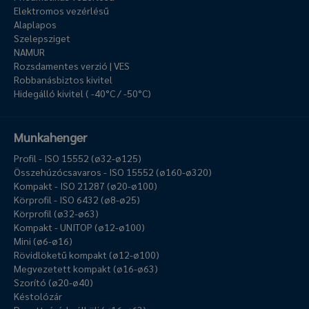
Elektromos vezérlésű
Alaplapos
Szelepsziget
NAMUR
Rozsdamentes verzió | VES
Robbanásbiztos kivitel
Hidegálló kivitel ( -40°C / -50°C)
Munkahenger
Profil - ISO 15552 (ø32-ø125)
Összehúzócsavaros - ISO 15552 (ø160-ø320)
Kompakt - ISO 21287 (ø20-ø100)
Körprofil - ISO 6432 (ø8-ø25)
Körprofil (ø32-ø63)
Kompakt - UNITOP (ø12-ø100)
Mini (ø6-ø16)
Rövidlöketű kompakt (ø12-ø100)
Megvezetett kompakt (ø16-ø63)
Szorító (ø20-ø40)
Késtolózár