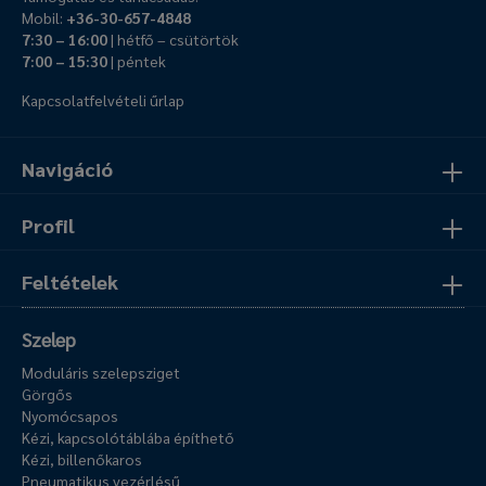
Mobil:
+36-30-657-4848
7:30 – 16:00
| hétfő – csütörtök
7:00 – 15:30
| péntek
Kapcsolatfelvételi űrlap
Navigáció
Profil
Feltételek
Szelep
Moduláris szelepsziget
Görgős
Nyomócsapos
Kézi, kapcsolótáblába építhető
Kézi, billenőkaros
Pneumatikus vezérlésű