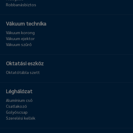
Robbanásbiztos
Vákuum technika
Vákuum korong
Vákuum ejektor
Vákuum szűrő
Oktatási eszköz
Oktatótábla szett
Léghálózat
Alumínium cső
Csatlakozó
Golyóscsap
Szerelési kellék