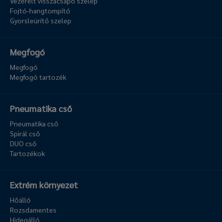
Vezérelt visszacsapó szelep
Fojtó-hangtompító
Gyorsleürítő szelep
Megfogó
Megfogó
Megfogó tartozék
Pneumatika cső
Pneumatika cső
Spirál cső
DUO cső
Tartozékok
Extrém környezet
Hőálló
Rozsdamentes
Hidegálló