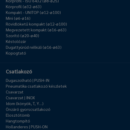
Körprofil - ISO 6432 (ø8-ø25)
Körprofil (ø32-ø63)
Kompakt - UNITOP (ø12-ø100)
Mini (ø6-ø16)
Rövidlöketű kompakt (ø12-ø100)
Megvezetett kompakt (ø16-ø63)
Szorító (ø20-ø40)
Késtolózár
Dugattyúrúd nélküli (ø16-ø63)
Kopogtató
Csatlakozó
Dugaszolható | PUSH-IN
Pneumatika csatlakozó készletek
Csavarzat
Csavarzat | INOX
Idom (könyök, T, Y…)
Önzáró gyorscsatlakozó
Elosztótömb
Hangtompító
Hollanderes | PUSH-ON