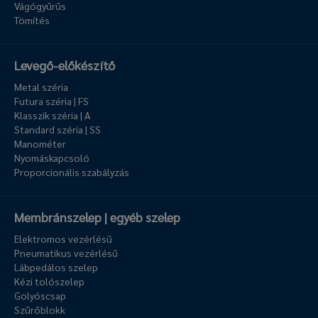
Vágógyűrűs
Tömítés
Levegő-előkészítő
Metal széria
Futura széria | FS
Klasszik széria | A
Standard széria | SS
Manométer
Nyomáskapcsoló
Proporcionális szabályzás
Membránszelep | egyéb szelep
Elektromos vezérlésű
Pneumatikus vezérlésű
Lábpedálos szelep
Kézi tolószelep
Golyóscsap
Szűrőblokk