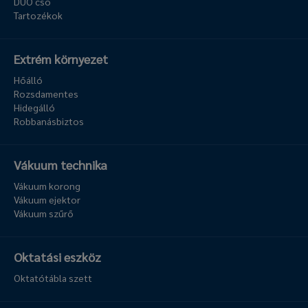
DUO cső
Tartozékok
Extrém környezet
Hőálló
Rozsdamentes
Hidegálló
Robbanásbiztos
Vákuum technika
Vákuum korong
Vákuum ejektor
Vákuum szűrő
Oktatási eszköz
Oktatótábla szett