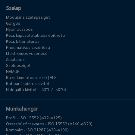
Szelep
Moduláris szelepsziget
Görgős
Nyomócsapos
Kézi, kapcsolótáblába építhető
Kézi, billenőkaros
Pneumatikus vezérlésű
Elektromos vezérlésű
Alaplapos
Szelepsziget
NAMUR
Rozsdamentes verzió | VES
Robbanásbiztos kivitel
Hidegálló kivitel ( -40°C / -50°C)
Munkahenger
Profil - ISO 15552 (ø32-ø125)
Összehúzócsavaros - ISO 15552 (ø160-ø320)
Kompakt - ISO 21287 (ø20-ø100)