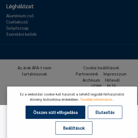
Léghálózat
Alumínium cső
Csatlakozó
Golyóscsap
Szerelési kellék
Az árak ÁFA-t nem
Cookie beállítások
tartalmaznak
Partnereink
Impresszum
Archívum
Hírlevél
GDPR
ÁSZF
Ez a weboldal cookie-kat használ a lehető legjobb felhasználói
© 2026 Hafner Pneumatika
élmény biztosítása érdekében.
További információ...
Összes süti elfogadása
Elutasítás
Beállítások