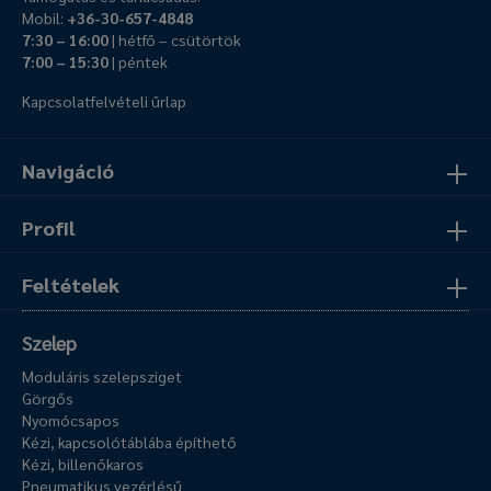
Mobil:
+36-30-657-4848
7:30 – 16:00
| hétfő – csütörtök
7:00 – 15:30
| péntek
Kapcsolatfelvételi űrlap
Navigáció
Profil
Feltételek
Szelep
Moduláris szelepsziget
Görgős
Nyomócsapos
Kézi, kapcsolótáblába építhető
Kézi, billenőkaros
Pneumatikus vezérlésű