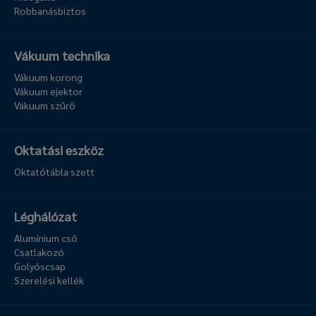
Robbanásbiztos
Vákuum technika
Vákuum korong
Vákuum ejektor
Vákuum szűrő
Oktatási eszköz
Oktatótábla szett
Léghálózat
Alumínium cső
Csatlakozó
Golyóscsap
Szerelési kellék