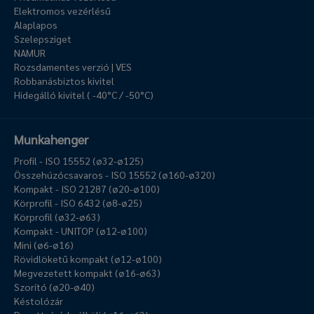
Elektromos vezérlésű
Alaplapos
Szelepsziget
NAMUR
Rozsdamentes verzió | VES
Robbanásbiztos kivitel
Hidegálló kivitel ( -40°C / -50°C)
Munkahenger
Profil - ISO 15552 (ø32-ø125)
Összehúzócsavaros - ISO 15552 (ø160-ø320)
Kompakt - ISO 21287 (ø20-ø100)
Körprofil - ISO 6432 (ø8-ø25)
Körprofil (ø32-ø63)
Kompakt - UNITOP (ø12-ø100)
Mini (ø6-ø16)
Rövidlöketű kompakt (ø12-ø100)
Megvezetett kompakt (ø16-ø63)
Szorító (ø20-ø40)
Késtolózár