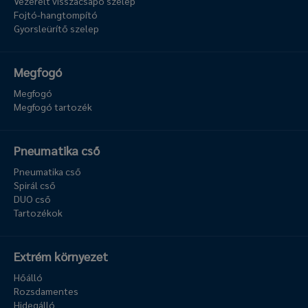
Vezérelt visszacsapó szelep
Fojtó-hangtompító
Gyorsleürítő szelep
Megfogó
Megfogó
Megfogó tartozék
Pneumatika cső
Pneumatika cső
Spirál cső
DUO cső
Tartozékok
Extrém környezet
Hőálló
Rozsdamentes
Hidegálló