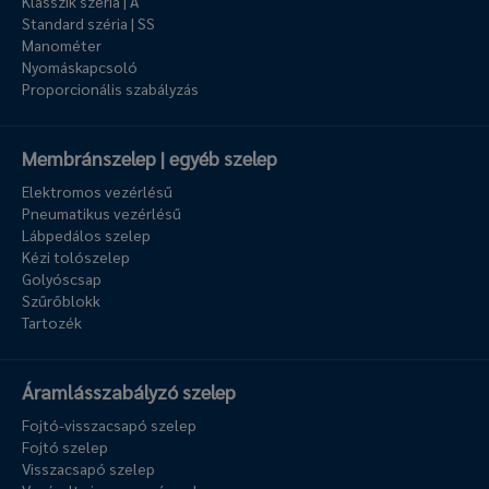
Klasszik széria | A
Standard széria | SS
Manométer
Nyomáskapcsoló
Proporcionális szabályzás
Membránszelep | egyéb szelep
Elektromos vezérlésű
Pneumatikus vezérlésű
Lábpedálos szelep
Kézi tolószelep
Golyóscsap
Szűrőblokk
Tartozék
Áramlásszabályzó szelep
Fojtó-visszacsapó szelep
Fojtó szelep
Visszacsapó szelep