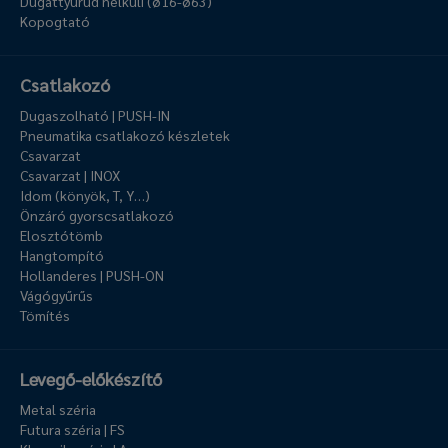
Dugattyúrúd nélküli (ø16-ø63)
Kopogtató
Csatlakozó
Dugaszolható | PUSH-IN
Pneumatika csatlakozó készletek
Csavarzat
Csavarzat | INOX
Idom (könyök, T, Y…)
Önzáró gyorscsatlakozó
Elosztótömb
Hangtompító
Hollanderes | PUSH-ON
Vágógyűrűs
Tömítés
Levegő-előkészítő
Metal széria
Futura széria | FS