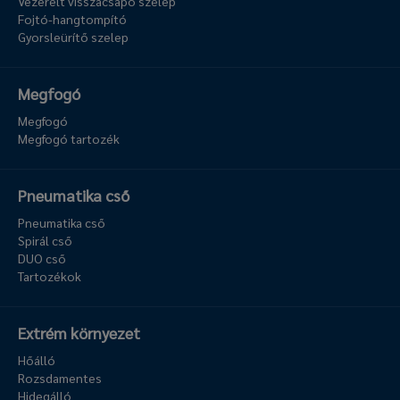
Vezérelt visszacsapó szelep
Fojtó-hangtompító
Gyorsleürítő szelep
Megfogó
Megfogó
Megfogó tartozék
Pneumatika cső
Pneumatika cső
Spirál cső
DUO cső
Tartozékok
Extrém környezet
Hőálló
Rozsdamentes
Hidegálló