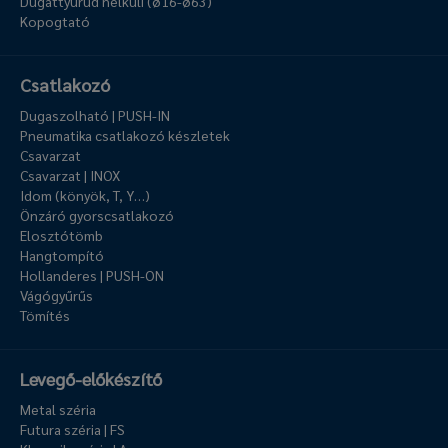
Dugattyúrúd nélküli (ø16-ø63)
Kopogtató
Csatlakozó
Dugaszolható | PUSH-IN
Pneumatika csatlakozó készletek
Csavarzat
Csavarzat | INOX
Idom (könyök, T, Y…)
Önzáró gyorscsatlakozó
Elosztótömb
Hangtompító
Hollanderes | PUSH-ON
Vágógyűrűs
Tömítés
Levegő-előkészítő
Metal széria
Futura széria | FS