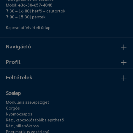
Mobil:
+36-30-657-4848
7:30 – 16:00
| hétfő – csütörtök
7:00 – 15:30
| péntek
Kapcsolatfelvételi űrlap
Navigáció
Profil
Feltételek
Szelep
Moduláris szelepsziget
Görgős
Nyomócsapos
Kézi, kapcsolótáblába építhető
Kézi, billenőkaros
Pneumatikus vezérlésű