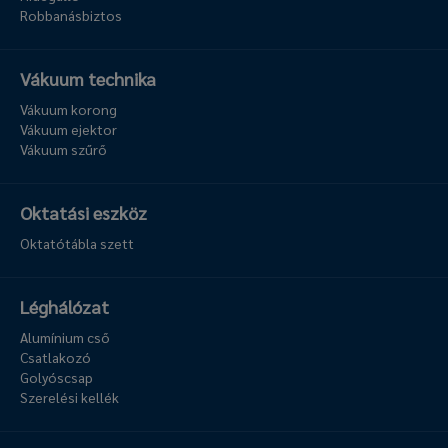
Robbanásbiztos
Vákuum technika
Vákuum korong
Vákuum ejektor
Vákuum szűrő
Oktatási eszköz
Oktatótábla szett
Léghálózat
Alumínium cső
Csatlakozó
Golyóscsap
Szerelési kellék