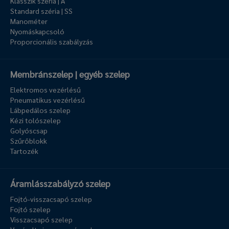
Klasszik széria | A
Standard széria | SS
Manométer
Nyomáskapcsoló
Proporcionális szabályzás
Membránszelep | egyéb szelep
Elektromos vezérlésű
Pneumatikus vezérlésű
Lábpedálos szelep
Kézi tolószelep
Golyóscsap
Szűrőblokk
Tartozék
Áramlásszabályzó szelep
Fojtó-visszacsapó szelep
Fojtó szelep
Visszacsapó szelep