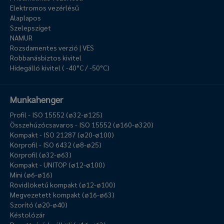
Elektromos vezérlésű
Alaplapos
Szelepsziget
NAMUR
Rozsdamentes verzió | VES
Robbanásbiztos kivitel
Hidegálló kivitel ( -40°C / -50°C)
Munkahenger
Profil - ISO 15552 (ø32-ø125)
Összehúzócsavaros - ISO 15552 (ø160-ø320)
Kompakt - ISO 21287 (ø20-ø100)
Körprofil - ISO 6432 (ø8-ø25)
Körprofil (ø32-ø63)
Kompakt - UNITOP (ø12-ø100)
Mini (ø6-ø16)
Rövidlöketű kompakt (ø12-ø100)
Megvezetett kompakt (ø16-ø63)
Szorító (ø20-ø40)
Késtolózár