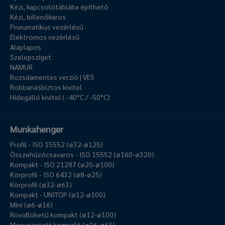
Kézi, kapcsolótáblába építhető
Kézi, billenőkaros
Pneumatikus vezérlésű
Elektromos vezérlésű
Alaplapos
Szelepsziget
NAMUR
Rozsdamentes verzió | VES
Robbanásbiztos kivitel
Hidegálló kivitel ( -40°C / -50°C)
Munkahenger
Profil - ISO 15552 (ø32-ø125)
Összehúzócsavaros - ISO 15552 (ø160-ø320)
Kompakt - ISO 21287 (ø20-ø100)
Körprofil - ISO 6432 (ø8-ø25)
Körprofil (ø32-ø63)
Kompakt - UNITOP (ø12-ø100)
Mini (ø6-ø16)
Rövidlöketű kompakt (ø12-ø100)
Megvezetett kompakt (ø16-ø63)