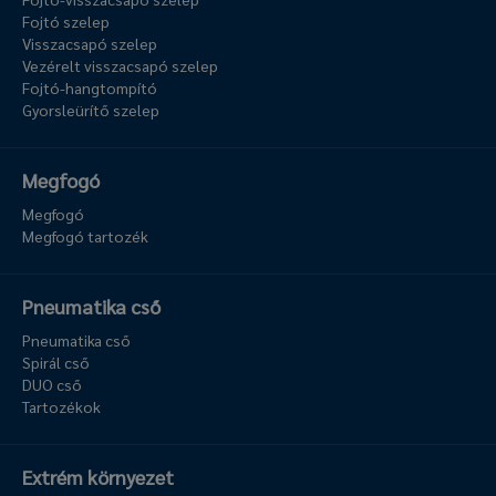
Fojtó szelep
Visszacsapó szelep
Vezérelt visszacsapó szelep
Fojtó-hangtompító
Gyorsleürítő szelep
Megfogó
Megfogó
Megfogó tartozék
Pneumatika cső
Pneumatika cső
Spirál cső
DUO cső
Tartozékok
Extrém környezet