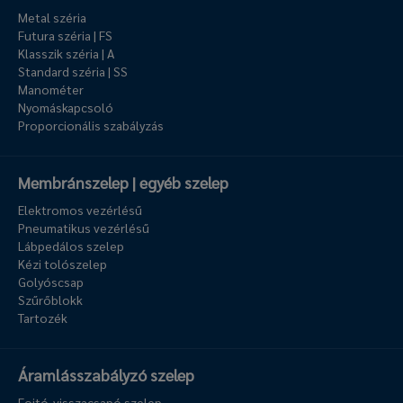
Metal széria
Futura széria | FS
Klasszik széria | A
Standard széria | SS
Manométer
Nyomáskapcsoló
Proporcionális szabályzás
Membránszelep | egyéb szelep
Elektromos vezérlésű
Pneumatikus vezérlésű
Lábpedálos szelep
Kézi tolószelep
Golyóscsap
Szűrőblokk
Tartozék
Áramlásszabályzó szelep
Fojtó-visszacsapó szelep