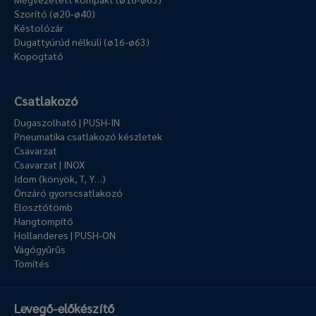
Szorító (ø20-ø40)
Késtolózár
Dugattyúrúd nélküli (ø16-ø63)
Kopogtató
Csatlakozó
Dugaszolható | PUSH-IN
Pneumatika csatlakozó készletek
Csavarzat
Csavarzat | INOX
Idom (könyök, T, Y…)
Önzáró gyorscsatlakozó
Elosztótömb
Hangtompító
Hollanderes | PUSH-ON
Vágógyűrűs
Tömítés
Levegő-előkészítő