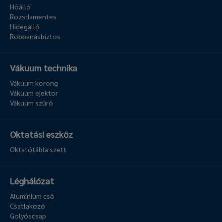
Hőálló
Rozsdamentes
Hidegálló
Robbanásbiztos
Vákuum technika
Vákuum korong
Vákuum ejektor
Vákuum szűrő
Oktatási eszköz
Oktatótábla szett
Léghálózat
Alumínium cső
Csatlakozó
Golyóscsap