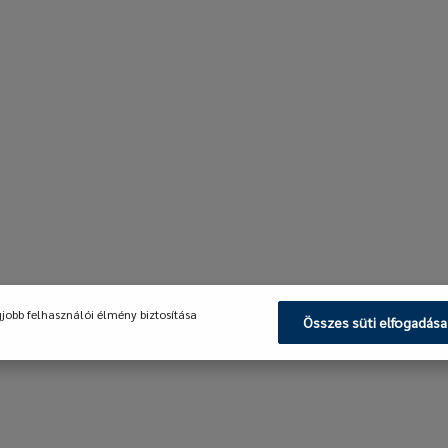
gjobb felhasználói élmény biztosítása
Összes süti elfogadása