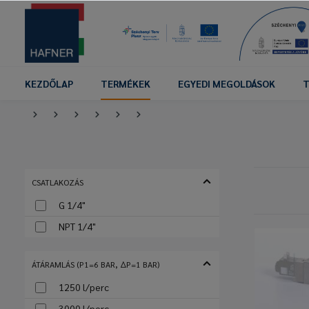
KEZDŐLAP
TERMÉKEK
EGYEDI MEGOLDÁSOK
T
CSATLAKOZÁS
G 1/4"
NPT 1/4"
ÁTÁRAMLÁS (P1=6 BAR, ΔP=1 BAR)
1250 l/perc
3000 l/perc