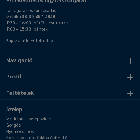
Támogatás és tanácsadás:
Mobil:
+36-30-657-4848
7:30 – 16:00
| hétfő – csütörtök
7:00 – 15:30
| péntek
Kapcsolatfelvételi űrlap
Navigáció
Profil
Feltételek
Szelep
Moduláris szelepsziget
Görgős
Nyomócsapos
Kézi, kapcsolótáblába építhető