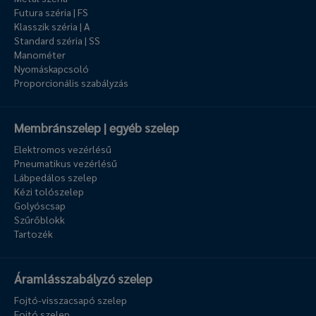
Futura széria | FS
Klasszik széria | A
Standard széria | SS
Manométer
Nyomáskapcsoló
Proporcionális szabályzás
Membránszelep | egyéb szelep
Elektromos vezérlésű
Pneumatikus vezérlésű
Lábpedálos szelep
Kézi tolószelep
Golyóscsap
Szűrőblokk
Tartozék
Áramlásszabályzó szelep
Fojtó-visszacsapó szelep
Fojtó szelep