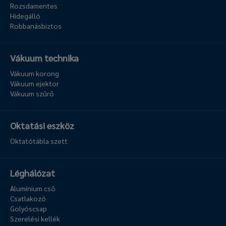
Rozsdamentes
Hidegálló
Robbanásbiztos
Vákuum technika
Vákuum korong
Vákuum ejektor
Vákuum szűrő
Oktatási eszköz
Oktatótábla szett
Léghálózat
Alumínium cső
Csatlakozó
Golyóscsap
Szerelési kellék