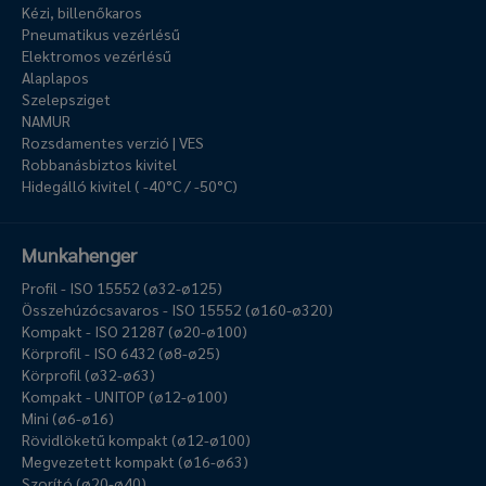
Kézi, billenőkaros
Pneumatikus vezérlésű
Elektromos vezérlésű
Alaplapos
Szelepsziget
NAMUR
Rozsdamentes verzió | VES
Robbanásbiztos kivitel
Hidegálló kivitel ( -40°C / -50°C)
Munkahenger
Profil - ISO 15552 (ø32-ø125)
Összehúzócsavaros - ISO 15552 (ø160-ø320)
Kompakt - ISO 21287 (ø20-ø100)
Körprofil - ISO 6432 (ø8-ø25)
Körprofil (ø32-ø63)
Kompakt - UNITOP (ø12-ø100)
Mini (ø6-ø16)
Rövidlöketű kompakt (ø12-ø100)
Megvezetett kompakt (ø16-ø63)
Szorító (ø20-ø40)