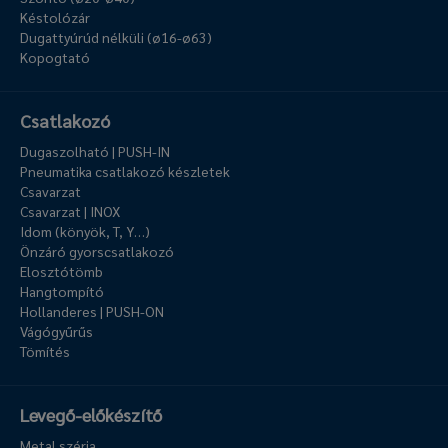
Késtolózár
Dugattyúrúd nélküli (ø16-ø63)
Kopogtató
Csatlakozó
Dugaszolható | PUSH-IN
Pneumatika csatlakozó készletek
Csavarzat
Csavarzat | INOX
Idom (könyök, T, Y…)
Önzáró gyorscsatlakozó
Elosztótömb
Hangtompító
Hollanderes | PUSH-ON
Vágógyűrűs
Tömítés
Levegő-előkészítő
Metal széria