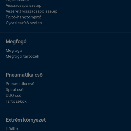
Visszacsapó szelep
Vezérelt visszacsapó szelep
Fojtó-hangtompító
Gyorsleürítő szelep
Megfogó
Megfogó
Megfogó tartozék
Pneumatika cső
Pneumatika cső
Spirál cső
DUO cső
Tartozékok
Extrém környezet
Hőálló