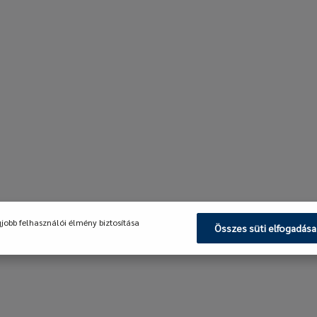
gjobb felhasználói élmény biztosítása
Összes süti elfogadása