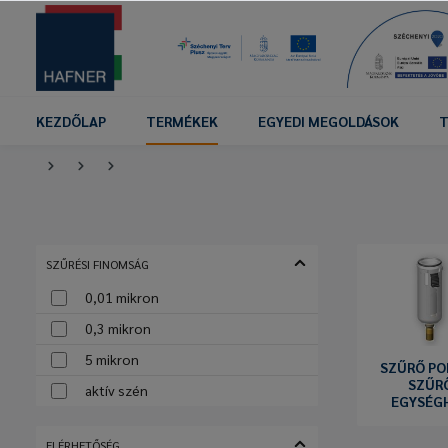
KEZDŐLAP
TERMÉKEK
EGYEDI MEGOLDÁSOK
T
SZŰRÉSI FINOMSÁG
0,01 mikron
0,3 mikron
5 mikron
SZŰRŐ PO
SZŰR
aktív szén
EGYSÉG
ELÉRHETŐSÉG