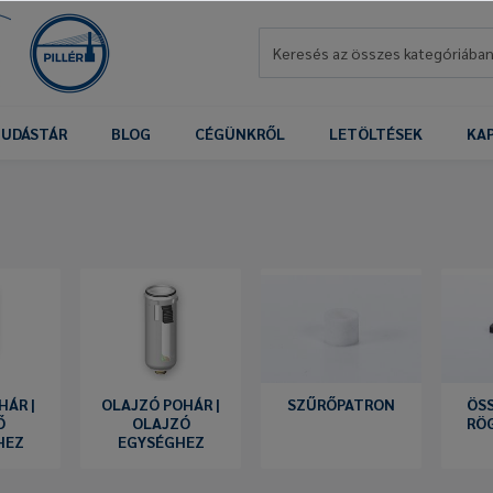
UDÁSTÁR
BLOG
CÉGÜNKRŐL
LETÖLTÉSEK
KA
HÁR |
OLAJZÓ POHÁR |
SZŰRŐPATRON
ÖS
Ő
OLAJZÓ
RÖ
HEZ
EGYSÉGHEZ