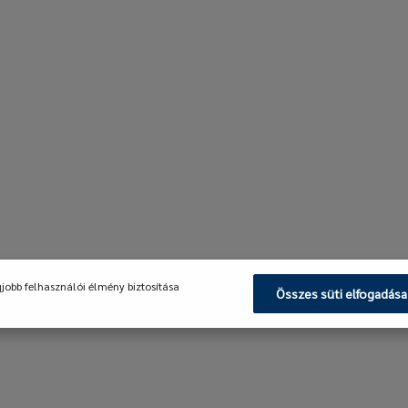
gjobb felhasználói élmény biztosítása
Összes süti elfogadása