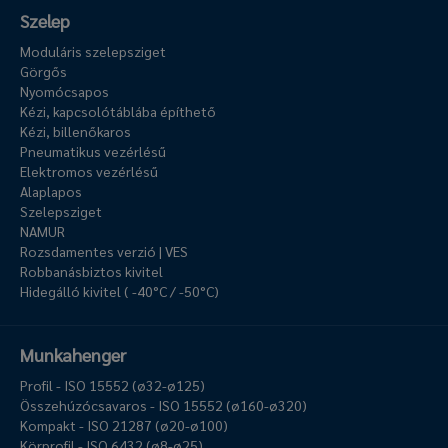
Szelep
Moduláris szelepsziget
Görgős
Nyomócsapos
Kézi, kapcsolótáblába építhető
Kézi, billenőkaros
Pneumatikus vezérlésű
Elektromos vezérlésű
Alaplapos
Szelepsziget
NAMUR
Rozsdamentes verzió | VES
Robbanásbiztos kivitel
Hidegálló kivitel ( -40°C / -50°C)
Munkahenger
Profil - ISO 15552 (ø32-ø125)
Összehúzócsavaros - ISO 15552 (ø160-ø320)
Kompakt - ISO 21287 (ø20-ø100)
Körprofil - ISO 6432 (ø8-ø25)