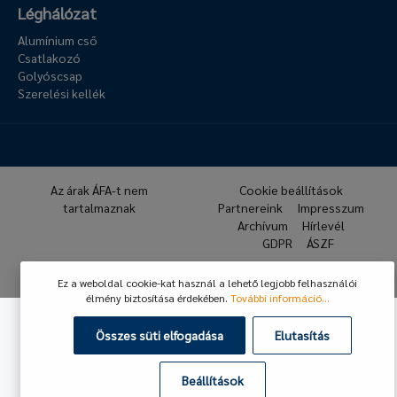
Léghálózat
Alumínium cső
Csatlakozó
Golyóscsap
Szerelési kellék
Az árak ÁFA-t nem
Cookie beállítások
tartalmaznak
Partnereink
Impresszum
Archívum
Hírlevél
GDPR
ÁSZF
© 2026 Hafner Pneumatika
Ez a weboldal cookie-kat használ a lehető legjobb felhasználói
élmény biztosítása érdekében.
További információ...
Összes süti elfogadása
Elutasítás
Beállítások