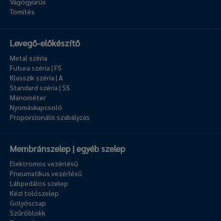
Vágógyűrűs
Tömítés
Levegő-előkészítő
Metal széria
Futura széria | FS
Klasszik széria | A
Standard széria | SS
Manométer
Nyomáskapcsoló
Proporcionális szabályzás
Membránszelep | egyéb szelep
Elektromos vezérlésű
Pneumatikus vezérlésű
Lábpedálos szelep
Kézi tolószelep
Golyóscsap
Szűrőblokk