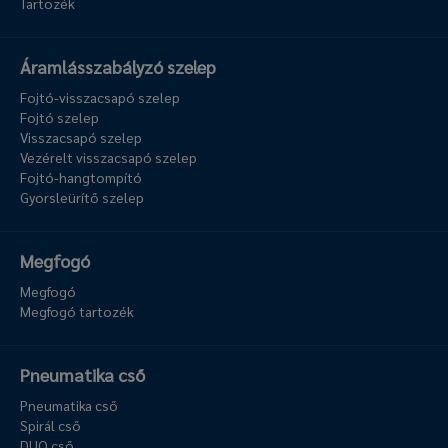
Tartozék
Áramlásszabályzó szelep
Fojtó-visszacsapó szelep
Fojtó szelep
Visszacsapó szelep
Vezérelt visszacsapó szelep
Fojtó-hangtompító
Gyorsleürítő szelep
Megfogó
Megfogó
Megfogó tartozék
Pneumatika cső
Pneumatika cső
Spirál cső
DUO cső