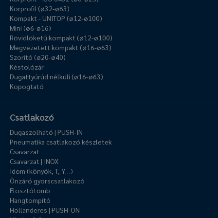
Körprofil (ø32-ø63)
Kompakt - UNITOP (ø12-ø100)
Mini (ø6-ø16)
Rövidlöketű kompakt (ø12-ø100)
Megvezetett kompakt (ø16-ø63)
Szorító (ø20-ø40)
Késtolózár
Dugattyúrúd nélküli (ø16-ø63)
Kopogtató
Csatlakozó
Dugaszolható | PUSH-IN
Pneumatika csatlakozó készletek
Csavarzat
Csavarzat | INOX
Idom (könyök, T, Y…)
Önzáró gyorscsatlakozó
Elosztótömb
Hangtompító
Hollanderes | PUSH-ON