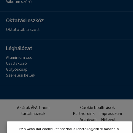
Vákuum szűrő
Oktatási eszköz
Oktatótábla szett
Léghálózat
Alumínium cső
Csatlakozó
Golyóscsap
Szerelési kellék
Az árak ÁFA-t nem
Cookie beállítások
tartalmaznak
Partnereink
Impresszum
Archívum
Hírlevél
GDPR
ÁSZF
Ez a weboldal cookie-kat használ a lehető legjobb felhasználói