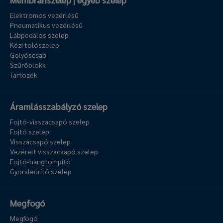
Elektromos vezérlésű
Pneumatikus vezérlésű
Lábpedálos szelep
Kézi tolószelep
Golyóscsap
Szűrőblokk
Tartozék
Áramlásszabályzó szelep
Fojtó-visszacsapó szelep
Fojtó szelep
Visszacsapó szelep
Vezérelt visszacsapó szelep
Fojtó-hangtompító
Gyorsleürítő szelep
Megfogó
Megfogó