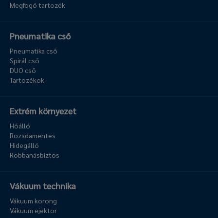
Megfogó tartozék
Pneumatika cső
Pneumatika cső
Spirál cső
DUO cső
Tartozékok
Extrém környezet
Hőálló
Rozsdamentes
Hidegálló
Robbanásbiztos
Vákuum technika
Vákuum korong
Vákuum ejektor