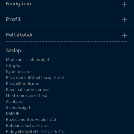
Navigáció
Profil
Feltételek
Szelep
Moduláris szelepsziget
Görgős
Nyomócsapos
Kézi, kapcsolótáblába építhető
Kézi, billenőkaros
Pneumatikus vezérlésű
Elektromos vezérlésű
Alaplapos
Szelepsziget
NAMUR
Rozsdamentes verzió | VES
Robbanásbiztos kivitel
Hidegálló kivitel ( -40°C / -50°C)