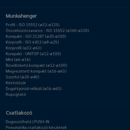
Munkahenger
Profil - ISO 15552 (ø32-ø125)
Összehúzócsavaros - ISO 15552 (ø160-ø320)
Kompakt - ISO 21287 (ø20-ø100)
Körprofil - ISO 6432 (ø8-ø25)
Körprofil (ø32-ø63)
Kompakt - UNITOP (ø12-ø100)
Mini (ø6-ø16)
Rövidlöketű kompakt (ø12-ø100)
Megvezetett kompakt (ø16-ø63)
Szorító (ø20-ø40)
Késtolózár
Dugattyúrúd nélküli (ø16-ø63)
Kopogtató
Csatlakozó
Dugaszolható | PUSH-IN
Pneumatika csatlakozó készletek