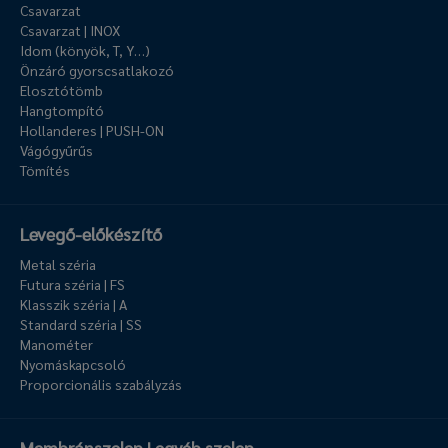
Csavarzat
Csavarzat | INOX
Idom (könyök, T, Y…)
Önzáró gyorscsatlakozó
Elosztótömb
Hangtompító
Hollanderes | PUSH-ON
Vágógyűrűs
Tömítés
Levegő-előkészítő
Metal széria
Futura széria | FS
Klasszik széria | A
Standard széria | SS
Manométer
Nyomáskapcsoló
Proporcionális szabályzás
Membránszelep | egyéb szelep