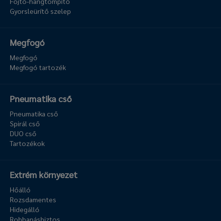
Fojtó-hangtompító
Gyorsleürítő szelep
Megfogó
Megfogó
Megfogó tartozék
Pneumatika cső
Pneumatika cső
Spirál cső
DUO cső
Tartozékok
Extrém környezet
Hőálló
Rozsdamentes
Hidegálló
Robbanásbiztos