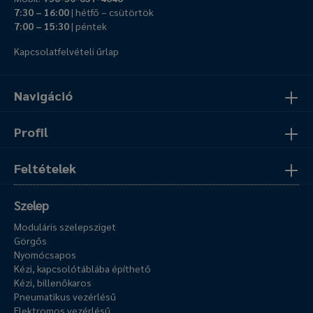
7:30 – 16:00
| hétfő – csütörtök
7:00 – 15:30
| péntek
Kapcsolatfelvételi űrlap
Navigáció
Profil
Feltételek
Szelep
Moduláris szelepsziget
Görgős
Nyomócsapos
Kézi, kapcsolótáblába építhető
Kézi, billenőkaros
Pneumatikus vezérlésű
Elektromos vezérlésű