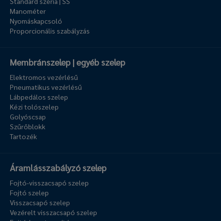
Standard széria | SS
Manométer
Nyomáskapcsoló
Proporcionális szabályzás
Membránszelep | egyéb szelep
Elektromos vezérlésű
Pneumatikus vezérlésű
Lábpedálos szelep
Kézi tolószelep
Golyóscsap
Szűrőblokk
Tartozék
Áramlásszabályzó szelep
Fojtó-visszacsapó szelep
Fojtó szelep
Visszacsapó szelep
Vezérelt visszacsapó szelep