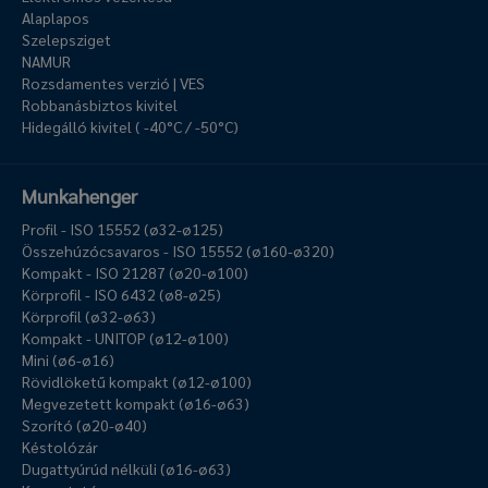
Alaplapos
Szelepsziget
NAMUR
Rozsdamentes verzió | VES
Robbanásbiztos kivitel
Hidegálló kivitel ( -40°C / -50°C)
Munkahenger
Profil - ISO 15552 (ø32-ø125)
Összehúzócsavaros - ISO 15552 (ø160-ø320)
Kompakt - ISO 21287 (ø20-ø100)
Körprofil - ISO 6432 (ø8-ø25)
Körprofil (ø32-ø63)
Kompakt - UNITOP (ø12-ø100)
Mini (ø6-ø16)
Rövidlöketű kompakt (ø12-ø100)
Megvezetett kompakt (ø16-ø63)
Szorító (ø20-ø40)
Késtolózár
Dugattyúrúd nélküli (ø16-ø63)