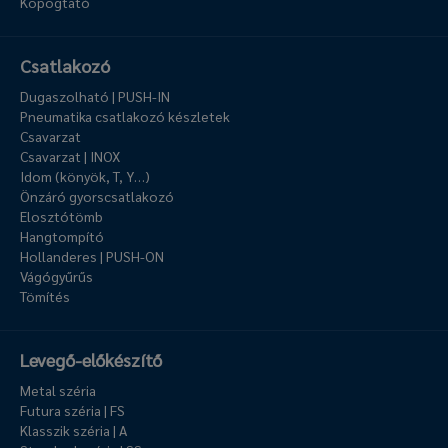
Kopogtató
Csatlakozó
Dugaszolható | PUSH-IN
Pneumatika csatlakozó készletek
Csavarzat
Csavarzat | INOX
Idom (könyök, T, Y…)
Önzáró gyorscsatlakozó
Elosztótömb
Hangtompító
Hollanderes | PUSH-ON
Vágógyűrűs
Tömítés
Levegő-előkészítő
Metal széria
Futura széria | FS
Klasszik széria | A