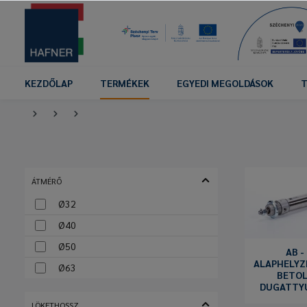
KEZDŐLAP
TERMÉKEK
EGYEDI MEGOLDÁSOK
T
ÁTMÉRŐ
Ø32
Ø40
Ø50
AB -
ALAPHELYZ
Ø63
BETOL
DUGATTY
LÖKETHOSSZ