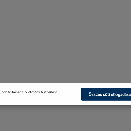
gjobb felhasználói élmény biztosítása
Összes süti elfogadása