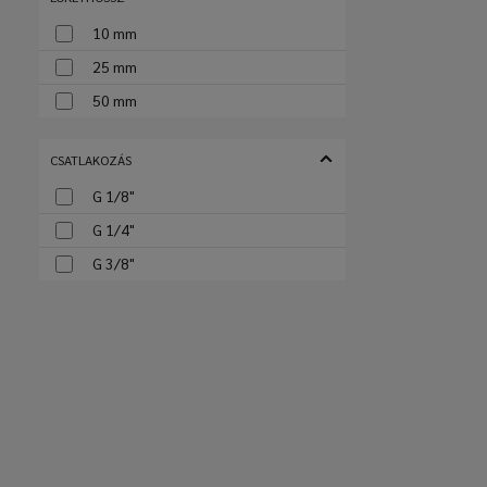
10 mm
25 mm
50 mm
CSATLAKOZÁS
G 1/8"
G 1/4"
G 3/8"