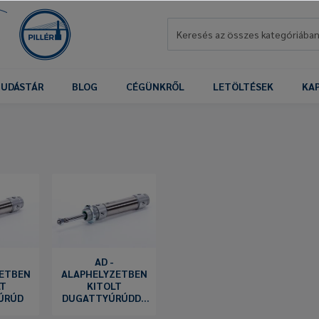
UDÁSTÁR
BLOG
CÉGÜNKRŐL
LETÖLTÉSEK
KA
AD -
ETBEN
ALAPHELYZETBEN
T
KITOLT
ÚRÚD
DUGATTYÚRÚDDA
L