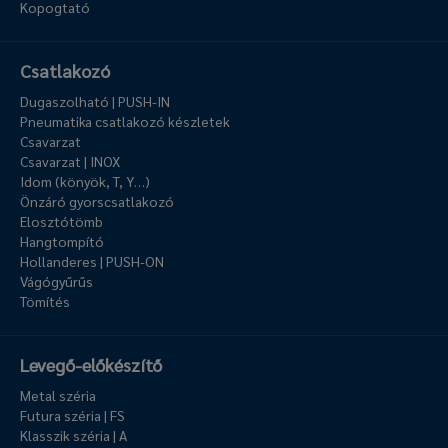
Kopogtató
Csatlakozó
Dugaszolható | PUSH-IN
Pneumatika csatlakozó készletek
Csavarzat
Csavarzat | INOX
Idom (könyök, T, Y…)
Önzáró gyorscsatlakozó
Elosztótömb
Hangtompító
Hollanderes | PUSH-ON
Vágógyűrűs
Tömítés
Levegő-előkészítő
Metal széria
Futura széria | FS
Klasszik széria | A