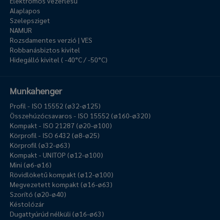
Elektromos vezérlésű
Alaplapos
Szelepsziget
NAMUR
Rozsdamentes verzió | VES
Robbanásbiztos kivitel
Hidegálló kivitel ( -40°C / -50°C)
Munkahenger
Profil - ISO 15552 (ø32-ø125)
Összehúzócsavaros - ISO 15552 (ø160-ø320)
Kompakt - ISO 21287 (ø20-ø100)
Körprofil - ISO 6432 (ø8-ø25)
Körprofil (ø32-ø63)
Kompakt - UNITOP (ø12-ø100)
Mini (ø6-ø16)
Rövidlöketű kompakt (ø12-ø100)
Megvezetett kompakt (ø16-ø63)
Szorító (ø20-ø40)
Késtolózár
Dugattyúrúd nélküli (ø16-ø63)