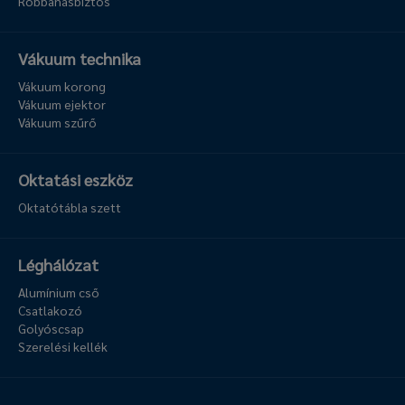
Robbanásbiztos
Vákuum technika
Vákuum korong
Vákuum ejektor
Vákuum szűrő
Oktatási eszköz
Oktatótábla szett
Léghálózat
Alumínium cső
Csatlakozó
Golyóscsap
Szerelési kellék