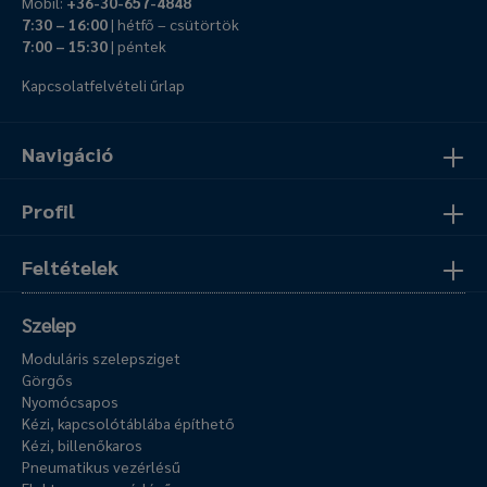
Mobil:
+36-30-657-4848
7:30 – 16:00
| hétfő – csütörtök
7:00 – 15:30
| péntek
Kapcsolatfelvételi űrlap
Navigáció
Profil
Feltételek
Szelep
Moduláris szelepsziget
Görgős
Nyomócsapos
Kézi, kapcsolótáblába építhető
Kézi, billenőkaros
Pneumatikus vezérlésű