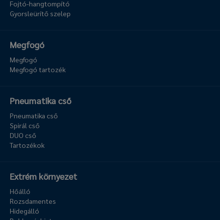
Fojtó-hangtompító
Gyorsleürítő szelep
Megfogó
Megfogó
Megfogó tartozék
Pneumatika cső
Pneumatika cső
Spirál cső
DUO cső
Tartozékok
Extrém környezet
Hőálló
Rozsdamentes
Hidegálló