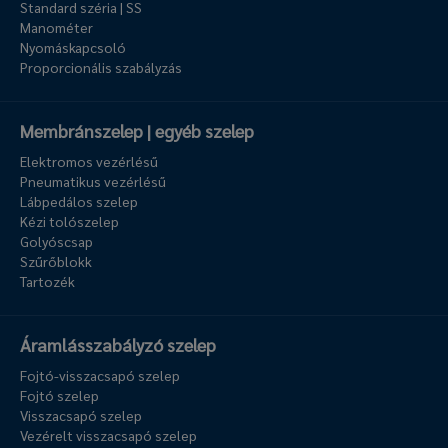
Standard széria | SS
Manométer
Nyomáskapcsoló
Proporcionális szabályzás
Membránszelep | egyéb szelep
Elektromos vezérlésű
Pneumatikus vezérlésű
Lábpedálos szelep
Kézi tolószelep
Golyóscsap
Szűrőblokk
Tartozék
Áramlásszabályzó szelep
Fojtó-visszacsapó szelep
Fojtó szelep
Visszacsapó szelep
Vezérelt visszacsapó szelep