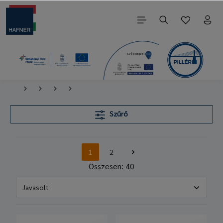
Szűrő
1
2
Összesen: 40