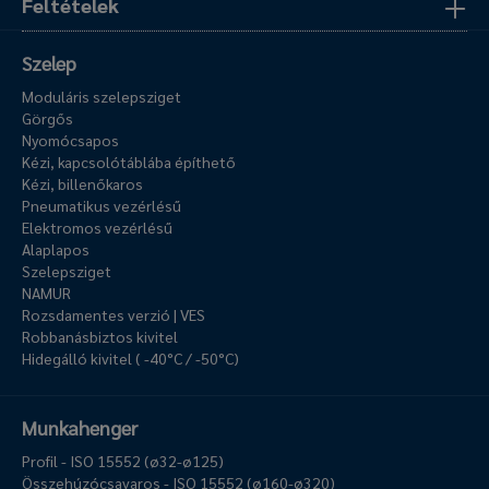
Feltételek
Szelep
Moduláris szelepsziget
Görgős
Nyomócsapos
Kézi, kapcsolótáblába építhető
Kézi, billenőkaros
Pneumatikus vezérlésű
Elektromos vezérlésű
Alaplapos
Szelepsziget
NAMUR
Rozsdamentes verzió | VES
Robbanásbiztos kivitel
Hidegálló kivitel ( -40°C / -50°C)
Munkahenger
Profil - ISO 15552 (ø32-ø125)
Összehúzócsavaros - ISO 15552 (ø160-ø320)