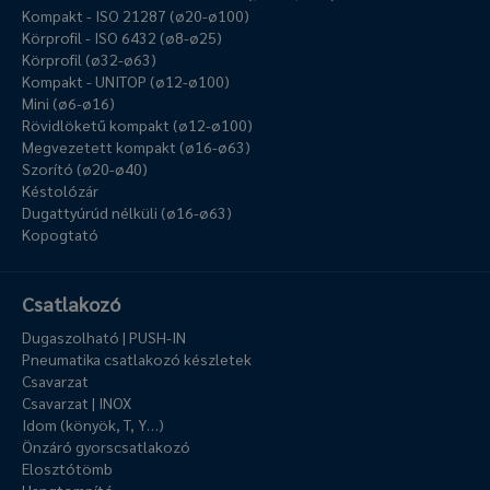
Kompakt - ISO 21287 (ø20-ø100)
Körprofil - ISO 6432 (ø8-ø25)
Körprofil (ø32-ø63)
Kompakt - UNITOP (ø12-ø100)
Mini (ø6-ø16)
Rövidlöketű kompakt (ø12-ø100)
Megvezetett kompakt (ø16-ø63)
Szorító (ø20-ø40)
Késtolózár
Dugattyúrúd nélküli (ø16-ø63)
Kopogtató
Csatlakozó
Dugaszolható | PUSH-IN
Pneumatika csatlakozó készletek
Csavarzat
Csavarzat | INOX
Idom (könyök, T, Y…)
Önzáró gyorscsatlakozó
Elosztótömb