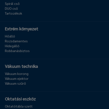
Spirál cső
DUO cső
Tartozékok
Extrém környezet
Hőálló
Rozsdamentes
Hidegálló
Robbanásbiztos
Vákuum technika
Vákuum korong
Vákuum ejektor
Vákuum szűrő
Oktatási eszköz
Oktatótábla szett