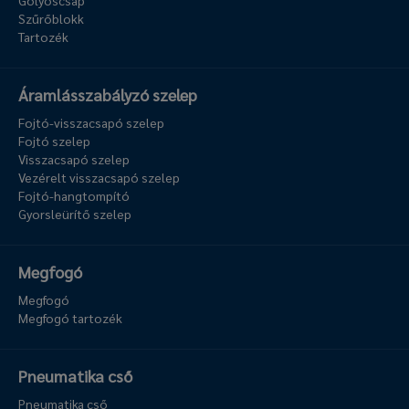
Golyóscsap
Szűrőblokk
Tartozék
Áramlásszabályzó szelep
Fojtó-visszacsapó szelep
Fojtó szelep
Visszacsapó szelep
Vezérelt visszacsapó szelep
Fojtó-hangtompító
Gyorsleürítő szelep
Megfogó
Megfogó
Megfogó tartozék
Pneumatika cső
Pneumatika cső