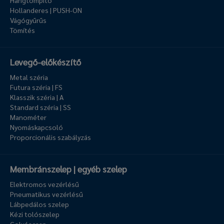
Hangtompító
Hollanderes | PUSH-ON
Vágógyűrűs
Tömítés
Levegő-előkészítő
Metal széria
Futura széria | FS
Klasszik széria | A
Standard széria | SS
Manométer
Nyomáskapcsoló
Proporcionális szabályzás
Membránszelep | egyéb szelep
Elektromos vezérlésű
Pneumatikus vezérlésű
Lábpedálos szelep
Kézi tolószelep