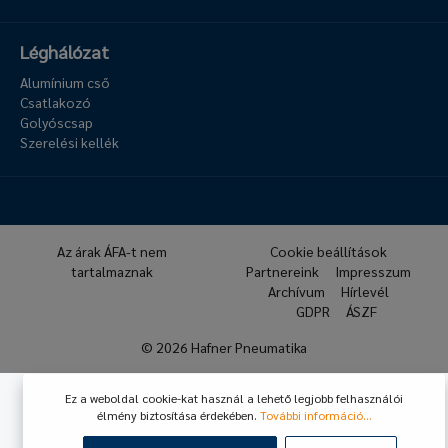
Léghálózat
Alumínium cső
Csatlakozó
Golyóscsap
Szerelési kellék
Az árak ÁFA-t nem
Cookie beállítások
tartalmaznak
Partnereink
Impresszum
Archívum
Hírlevél
GDPR
ÁSZF
© 2026 Hafner Pneumatika
Ez a weboldal cookie-kat használ a lehető legjobb felhasználói
élmény biztosítása érdekében.
További információ...