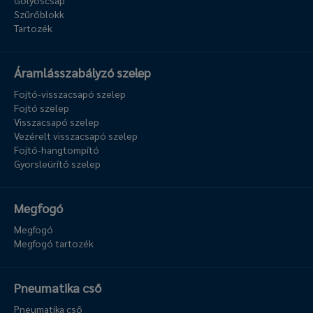
Golyóscsap
Szűrőblokk
Tartozék
Áramlásszabályzó szelep
Fojtó-visszacsapó szelep
Fojtó szelep
Visszacsapó szelep
Vezérelt visszacsapó szelep
Fojtó-hangtompító
Gyorsleürítő szelep
Megfogó
Megfogó
Megfogó tartozék
Pneumatika cső
Pneumatika cső