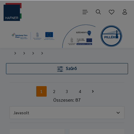
Szűrő
1
2
3
4
Összesen: 87