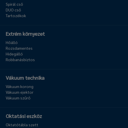
Spirál cső
DUO cső
Tartozékok
Extrém környezet
Hőálló
Rozsdamentes
Hidegálló
Robbanásbiztos
Vákuum technika
Vákuum korong
Vákuum ejektor
Vákuum szűrő
Oktatási eszköz
Oktatótábla szett