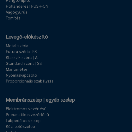
Hangtompító
Hollanderes | PUSH-ON
Vágógyűrűs
Tömítés
Levegő-előkészítő
Metal széria
Futura széria | FS
Klasszik széria | A
Standard széria | SS
Manométer
Nyomáskapcsoló
Proporcionális szabályzás
Membránszelep | egyéb szelep
Elektromos vezérlésű
Pneumatikus vezérlésű
Lábpedálos szelep
Kézi tolószelep