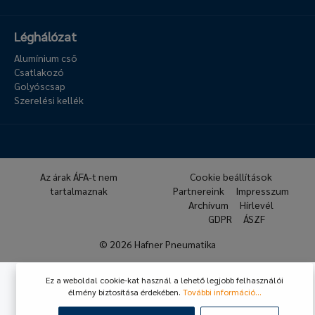
Léghálózat
Alumínium cső
Csatlakozó
Golyóscsap
Szerelési kellék
Az árak ÁFA-t nem
Cookie beállítások
tartalmaznak
Partnereink
Impresszum
Archívum
Hírlevél
GDPR
ÁSZF
© 2026 Hafner Pneumatika
Ez a weboldal cookie-kat használ a lehető legjobb felhasználói
élmény biztosítása érdekében.
További információ...