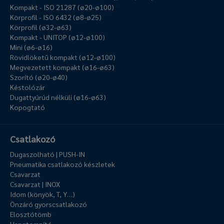
Kompakt - ISO 21287 (ø20-ø100)
Körprofil - ISO 6432 (ø8-ø25)
Körprofil (ø32-ø63)
Kompakt - UNITOP (ø12-ø100)
Mini (ø6-ø16)
Rövidlöketű kompakt (ø12-ø100)
Megvezetett kompakt (ø16-ø63)
Szorító (ø20-ø40)
Késtolózár
Dugattyúrúd nélküli (ø16-ø63)
Kopogtató
Csatlakozó
Dugaszolható | PUSH-IN
Pneumatika csatlakozó készletek
Csavarzat
Csavarzat | INOX
Idom (könyök, T, Y…)
Önzáró gyorscsatlakozó
Elosztótömb