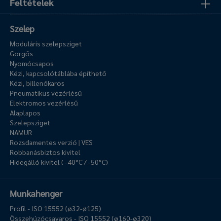
Feltételek
Szelep
Moduláris szelepsziget
Görgős
Nyomócsapos
Kézi, kapcsolótáblába építhető
Kézi, billenőkaros
Pneumatikus vezérlésű
Elektromos vezérlésű
Alaplapos
Szelepsziget
NAMUR
Rozsdamentes verzió | VES
Robbanásbiztos kivitel
Hidegálló kivitel ( -40°C / -50°C)
Munkahenger
Profil - ISO 15552 (ø32-ø125)
Összehúzócsavaros - ISO 15552 (ø160-ø320)