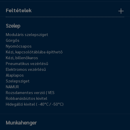
Feltételek
Szelep
Moduláris szelepsziget
Görgős
Nyomócsapos
Kézi, kapcsolótáblába építhető
Kézi, billenőkaros
Pneumatikus vezérlésű
Elektromos vezérlésű
Alaplapos
Szelepsziget
NAMUR
Rozsdamentes verzió | VES
Robbanásbiztos kivitel
Hidegálló kivitel ( -40°C / -50°C)
Munkahenger