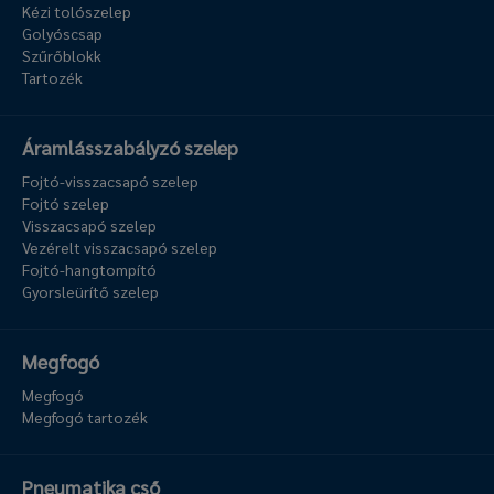
Kézi tolószelep
Golyóscsap
Szűrőblokk
Tartozék
Áramlásszabályzó szelep
Fojtó-visszacsapó szelep
Fojtó szelep
Visszacsapó szelep
Vezérelt visszacsapó szelep
Fojtó-hangtompító
Gyorsleürítő szelep
Megfogó
Megfogó
Megfogó tartozék
Pneumatika cső