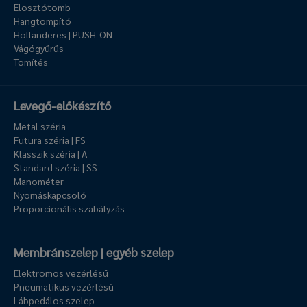
Elosztótömb
Hangtompító
Hollanderes | PUSH-ON
Vágógyűrűs
Tömítés
Levegő-előkészítő
Metal széria
Futura széria | FS
Klasszik széria | A
Standard széria | SS
Manométer
Nyomáskapcsoló
Proporcionális szabályzás
Membránszelep | egyéb szelep
Elektromos vezérlésű
Pneumatikus vezérlésű
Lábpedálos szelep