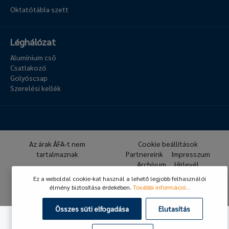
Oktatótábla szett
Léghálózat
Alumínium cső
Csatlakozó
Golyóscsap
Szerelési kellék
Az árak ÁFA-t nem
Cookie beállítások
tartalmaznak
Partnereink
Impresszum
Archívum
Hírlevél
GDPR
ÁSZF
Ez a weboldal cookie-kat használ a lehető legjobb felhasználói
élmény biztosítása érdekében.
További információ...
© 2026 Hafner Pneumatika
Összes süti elfogadása
Elutasítás