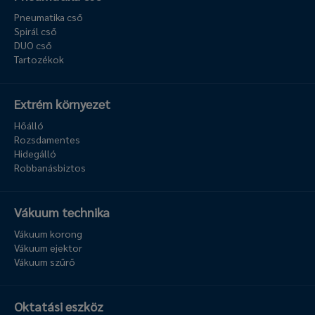
Pneumatika cső
Spirál cső
DUO cső
Tartozékok
Extrém környezet
Hőálló
Rozsdamentes
Hidegálló
Robbanásbiztos
Vákuum technika
Vákuum korong
Vákuum ejektor
Vákuum szűrő
Oktatási eszköz