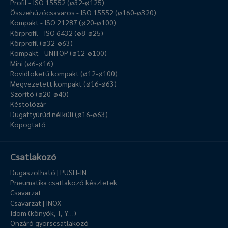
Profil - ISO 15552 (ø32-ø125)
Összehúzócsavaros - ISO 15552 (ø160-ø320)
Kompakt - ISO 21287 (ø20-ø100)
Körprofil - ISO 6432 (ø8-ø25)
Körprofil (ø32-ø63)
Kompakt - UNITOP (ø12-ø100)
Mini (ø6-ø16)
Rövidlöketű kompakt (ø12-ø100)
Megvezetett kompakt (ø16-ø63)
Szorító (ø20-ø40)
Késtolózár
Dugattyúrúd nélküli (ø16-ø63)
Kopogtató
Csatlakozó
Dugaszolható | PUSH-IN
Pneumatika csatlakozó készletek
Csavarzat
Csavarzat | INOX
Idom (könyök, T, Y…)
Önzáró gyorscsatlakozó