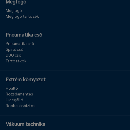
Megfogó
Megfogó
Megfogó tartozék
Pneumatika cső
Pneumatika cső
Spirál cső
DUO cső
Tartozékok
Extrém környezet
Hőálló
Rozsdamentes
Hidegálló
Robbanásbiztos
Vákuum technika