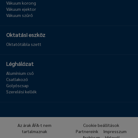
Vákuum korong
Vákuum ejektor
Vákuum szűrő
Oktatási eszköz
Oktatótábla szett
Léghálózat
Alumínium cső
Csatlakozó
Golyóscsap
Szerelési kellék
Az árak ÁFA-t nem
Cookie beállítások
tartalmaznak
Partnereink
Impresszum
Archívum
Hírlevél