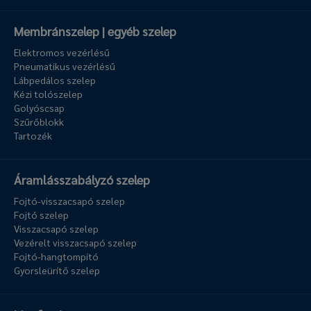
Membránszelep | egyéb szelep
Elektromos vezérlésű
Pneumatikus vezérlésű
Lábpedálos szelep
Kézi tolószelep
Golyóscsap
Szűrőblokk
Tartozék
Áramlásszabályzó szelep
Fojtó-visszacsapó szelep
Fojtó szelep
Visszacsapó szelep
Vezérelt visszacsapó szelep
Fojtó-hangtompító
Gyorsleürítő szelep