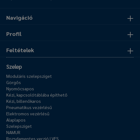
Navigáció
Profil
Feltételek
Szelep
Moduláris szelepsziget
Görgős
Nyomócsapos
Kézi, kapcsolótáblába építhető
Kézi, billenőkaros
Pneumatikus vezérlésű
Elektromos vezérlésű
Alaplapos
Szelepsziget
NAMUR
Rozsdamentes verzió | VES