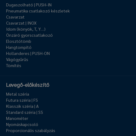
Dugaszolható | PUSH-IN
Pneumatika csatlakozó készletek
Csavarzat
Csavarzat | INOX
Idom (könyök, T, Y…)
Önzáró gyorscsatlakozó
Elosztótömb
Hangtompító
Hollanderes | PUSH-ON
Vágógyűrűs
Tömítés
Levegő-előkészítő
Metal széria
Futura széria | FS
Klasszik széria | A
Standard széria | SS
Manométer
Nyomáskapcsoló
Proporcionális szabályzás