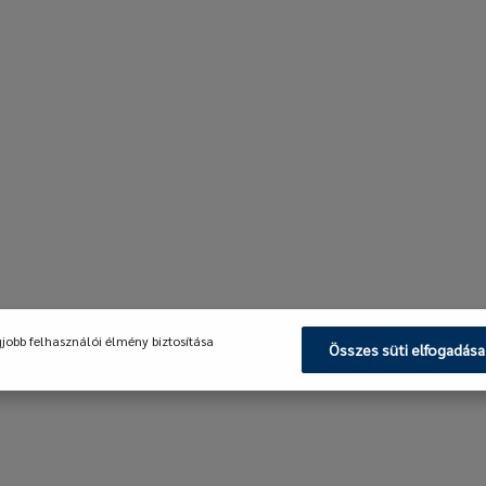
gjobb felhasználói élmény biztosítása
Összes süti elfogadása