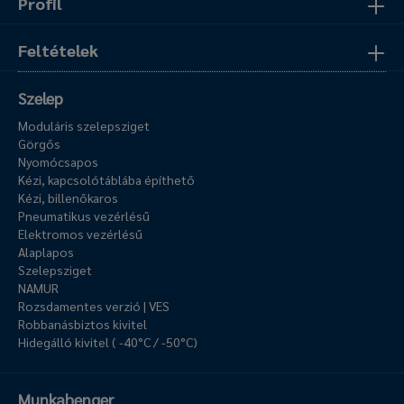
Profil
Feltételek
Szelep
Moduláris szelepsziget
Görgős
Nyomócsapos
Kézi, kapcsolótáblába építhető
Kézi, billenőkaros
Pneumatikus vezérlésű
Elektromos vezérlésű
Alaplapos
Szelepsziget
NAMUR
Rozsdamentes verzió | VES
Robbanásbiztos kivitel
Hidegálló kivitel ( -40°C / -50°C)
Munkahenger