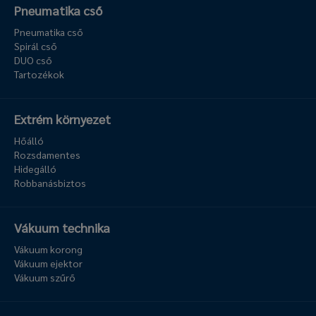
Pneumatika cső
Pneumatika cső
Spirál cső
DUO cső
Tartozékok
Extrém környezet
Hőálló
Rozsdamentes
Hidegálló
Robbanásbiztos
Vákuum technika
Vákuum korong
Vákuum ejektor
Vákuum szűrő