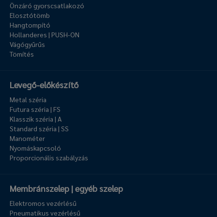
Önzáró gyorscsatlakozó
Elosztótömb
Hangtompító
Hollanderes | PUSH-ON
Vágógyűrűs
Tömítés
Levegő-előkészítő
Metal széria
Futura széria | FS
Klasszik széria | A
Standard széria | SS
Manométer
Nyomáskapcsoló
Proporcionális szabályzás
Membránszelep | egyéb szelep
Elektromos vezérlésű
Pneumatikus vezérlésű