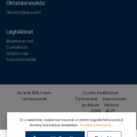
Oktatási eszköz
Oktatótábla szett
Léghálózat
Alumínium cső
Csatlakozó
Golyóscsap
Szerelési kellék
Az árak ÁFA-t nem
Cookie beállítások
tartalmaznak
Partnereink
Impresszum
Archívum
Hírlevél
GDPR
ÁSZF
Ez a weboldal cookie-kat használ a lehető legjobb felhasználói
© 2026 Hafner Pneumatika
élmény biztosítása érdekében.
További információ...