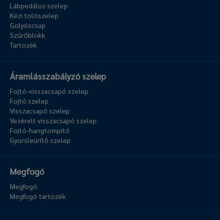
Lábpedálos szelep
Kézi tolószelep
Golyóscsap
Szűrőblokk
Tartozék
Áramlásszabályzó szelep
Fojtó-visszacsapó szelep
Fojtó szelep
Visszacsapó szelep
Vezérelt visszacsapó szelep
Fojtó-hangtompító
Gyorsleürítő szelep
Megfogó
Megfogó
Megfogó tartozék