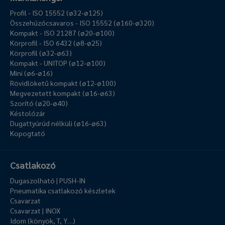
Profil - ISO 15552 (ø32-ø125)
Összehúzócsavaros - ISO 15552 (ø160-ø320)
Kompakt - ISO 21287 (ø20-ø100)
Körprofil - ISO 6432 (ø8-ø25)
Körprofil (ø32-ø63)
Kompakt - UNITOP (ø12-ø100)
Mini (ø6-ø16)
Rövidlöketű kompakt (ø12-ø100)
Megvezetett kompakt (ø16-ø63)
Szorító (ø20-ø40)
Késtolózár
Dugattyúrúd nélküli (ø16-ø63)
Kopogtató
Csatlakozó
Dugaszolható | PUSH-IN
Pneumatika csatlakozó készletek
Csavarzat
Csavarzat | INOX
Idom (könyök, T, Y…)