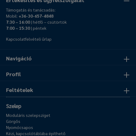
Támogatás és tanácsadás:
Mobil:
+36-30-657-4848
7:30 – 16:00
| hétfő – csütörtök
7:00 – 15:30
| péntek
Kapcsolatfelvételi űrlap
Navigáció
Profil
Feltételek
Szelep
Moduláris szelepsziget
Görgős
Nyomócsapos
Kézi, kapcsolótáblába építhető