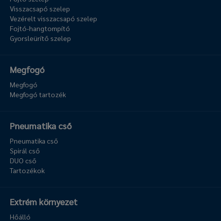
Visszacsapó szelep
Vezérelt visszacsapó szelep
Fojtó-hangtompító
Gyorsleürítő szelep
Megfogó
Megfogó
Megfogó tartozék
Pneumatika cső
Pneumatika cső
Spirál cső
DUO cső
Tartozékok
Extrém környezet
Hőálló