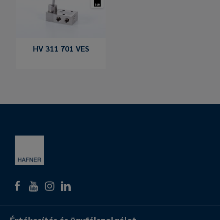
HV 311 701 VES
Értékesítés és ügyfélszolgálat