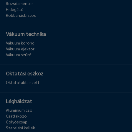
Rozsdamentes
Hidegálló
Robbanásbiztos
Vákuum technika
Vákuum korong
Vákuum ejektor
Vákuum szűrő
Oktatási eszköz
Oktatótábla szett
Léghálózat
Alumínium cső
Csatlakozó
Golyóscsap
Szerelési kellék