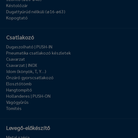
Késtolózár
Dugattyúrúd nélküli (ø16-ø63)
Kopogtató
Csatlakozó
Dugaszolható | PUSH-IN
Pneumatika csatlakozó készletek
Csavarzat
Csavarzat | INOX
Idom (könyök, T, Y…)
Önzáró gyorscsatlakozó
Elosztótömb
Hangtompító
Hollanderes | PUSH-ON
Vágógyűrűs
Tömítés
Levegő-előkészítő
Metal széria