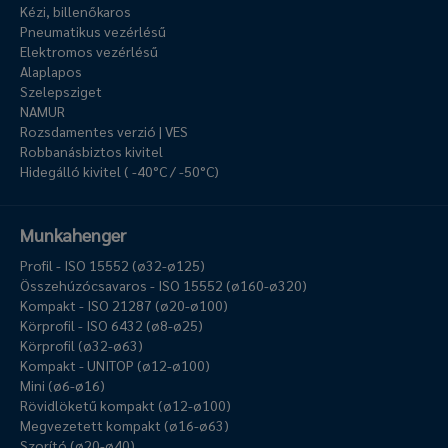
Kézi, billenőkaros
Pneumatikus vezérlésű
Elektromos vezérlésű
Alaplapos
Szelepsziget
NAMUR
Rozsdamentes verzió | VES
Robbanásbiztos kivitel
Hidegálló kivitel ( -40°C / -50°C)
Munkahenger
Profil - ISO 15552 (ø32-ø125)
Összehúzócsavaros - ISO 15552 (ø160-ø320)
Kompakt - ISO 21287 (ø20-ø100)
Körprofil - ISO 6432 (ø8-ø25)
Körprofil (ø32-ø63)
Kompakt - UNITOP (ø12-ø100)
Mini (ø6-ø16)
Rövidlöketű kompakt (ø12-ø100)
Megvezetett kompakt (ø16-ø63)
Szorító (ø20-ø40)