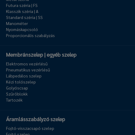
Futura széria | FS
Klasszik széria | A
Standard széria | SS
Manométer
Nyomáskapcsoló
Proporcionális szabályzás
Membránszelep | egyéb szelep
Elektromos vezérlésű
Pneumatikus vezérlésű
Lábpedálos szelep
Kézi tolószelep
Golyóscsap
Szűrőblokk
Tartozék
Áramlásszabályzó szelep
Fojtó-visszacsapó szelep
Fojtó szelep