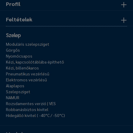
Profil
Feltételek
Szelep
Moduláris szelepsziget
Görgős
Nyomócsapos
Kézi, kapcsolótáblába építhető
Kézi, billenőkaros
Pneumatikus vezérlésű
Elektromos vezérlésű
Alaplapos
Szelepsziget
NAMUR
Rozsdamentes verzió | VES
Robbanásbiztos kivitel
Hidegálló kivitel ( -40°C / -50°C)