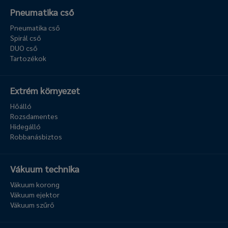
Pneumatika cső
Pneumatika cső
Spirál cső
DUO cső
Tartozékok
Extrém környezet
Hőálló
Rozsdamentes
Hidegálló
Robbanásbiztos
Vákuum technika
Vákuum korong
Vákuum ejektor
Vákuum szűrő