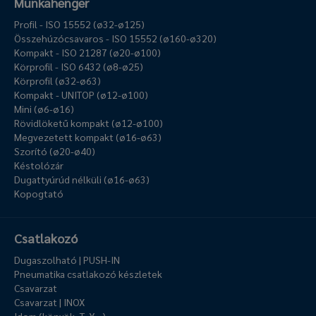
Munkahenger
Profil - ISO 15552 (ø32-ø125)
Összehúzócsavaros - ISO 15552 (ø160-ø320)
Kompakt - ISO 21287 (ø20-ø100)
Körprofil - ISO 6432 (ø8-ø25)
Körprofil (ø32-ø63)
Kompakt - UNITOP (ø12-ø100)
Mini (ø6-ø16)
Rövidlöketű kompakt (ø12-ø100)
Megvezetett kompakt (ø16-ø63)
Szorító (ø20-ø40)
Késtolózár
Dugattyúrúd nélküli (ø16-ø63)
Kopogtató
Csatlakozó
Dugaszolható | PUSH-IN
Pneumatika csatlakozó készletek
Csavarzat
Csavarzat | INOX