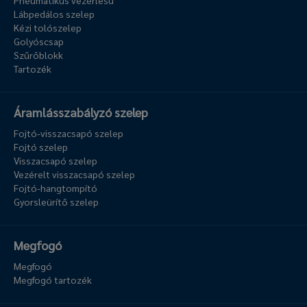
Pneumatikus vezérlésű
Lábpedálos szelep
Kézi tolószelep
Golyóscsap
Szűrőblokk
Tartozék
Áramlásszabályzó szelep
Fojtó-visszacsapó szelep
Fojtó szelep
Visszacsapó szelep
Vezérelt visszacsapó szelep
Fojtó-hangtompító
Gyorsleürítő szelep
Megfogó
Megfogó
Megfogó tartozék