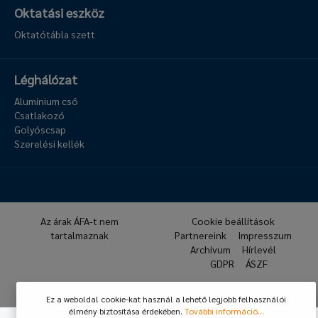
Oktatási eszköz
Oktatótábla szett
Léghálózat
Alumínium cső
Csatlakozó
Golyóscsap
Szerelési kellék
Az árak ÁFA-t nem
Cookie beállítások
tartalmaznak
Partnereink
Impresszum
Archívum
Hírlevél
GDPR
ÁSZF
© 2026 Hafner Pneumatika
Ez a weboldal cookie-kat használ a lehető legjobb felhasználói
élmény biztosítása érdekében.
További információ...