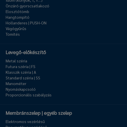
Idom (könyök, T, Y…)
Önzáró gyorscsatlakozó
Elosztótömb
Hangtompító
Hollanderes | PUSH-ON
Vágógyűrűs
Tömítés
Levegő-előkészítő
Metal széria
Futura széria | FS
Klasszik széria | A
Standard széria | SS
Manométer
Nyomáskapcsoló
Proporcionális szabályzás
Membránszelep | egyéb szelep
Elektromos vezérlésű