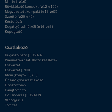
Mini (ø6-ø16)
Rövidlöketű kompakt (ø12-ø100)
Megvezetett kompakt (ø16-ø63)
Szorító (ø20-ø40)
Késtolózár
Dugattyúrúd nélküli (ø16-ø63)
Kopogtató
Csatlakozó
Dugaszolható | PUSH-IN
Pneumatika csatlakozó készletek
Csavarzat
Csavarzat | INOX
Idom (könyök, T, Y…)
Önzáró gyorscsatlakozó
Elosztótömb
Hangtompító
Hollanderes | PUSH-ON
Vágógyűrűs
Tömítés