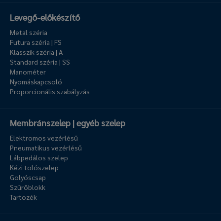
Levegő-előkészítő
Metal széria
Futura széria | FS
Klasszik széria | A
Standard széria | SS
Manométer
Nyomáskapcsoló
Proporcionális szabályzás
Membránszelep | egyéb szelep
Elektromos vezérlésű
Pneumatikus vezérlésű
Lábpedálos szelep
Kézi tolószelep
Golyóscsap
Szűrőblokk
Tartozék