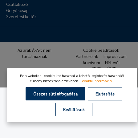
Csatlakozó
Golyóscsap
Szerelési kellék
Az árak ÁFA-t nem
Cookie beállítások
tartalmaznak
Partnereink
Impresszum
Archívum
Hírlevél
GDPR
ÁSZF
Ez a weboldal cookie-kat használ a lehető legjobb felhasználói
© 2026 Hafner Pneumatika
élmény biztosítása érdekében.
További információ...
Összes süti elfogadása
Elutasítás
Beállítások