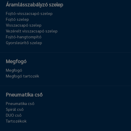
Áramlásszabályzó szelep
Fojtó-visszacsapó szelep
Fojtó szelep
Visszacsapó szelep
Vezérelt visszacsapó szelep
Fojtó-hangtompító
Gyorsleürítő szelep
Megfogó
Megfogó
Megfogó tartozék
Pneumatika cső
Pneumatika cső
Spirál cső
DUO cső
Tartozékok