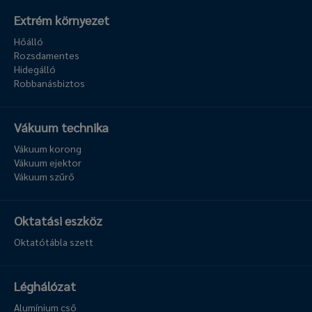
Extrém környezet
Hőálló
Rozsdamentes
Hidegálló
Robbanásbiztos
Vákuum technika
Vákuum korong
Vákuum ejektor
Vákuum szűrő
Oktatási eszköz
Oktatótábla szett
Léghálózat
Alumínium cső