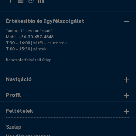
Értékesítés és ügyfélszolgálat
Támogatás és tanácsadás:
Mobil:
+36-30-657-4848
7:30 – 16:00
| hétfő – csütörtök
7:00 – 15:30
| péntek
Kapcsolatfelvételi űrlap
Navigáció
Profil
Feltételek
Szelep
Moduláris szelepsziget