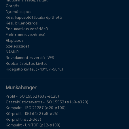
Görgős
Nyomócsapos
Kézi, kapcsolótáblába építhető
Kézi, billenőkaros
Pneumatikus vezérlésű
Elektromos vezérlésű
Alaplapos
Szelepsziget
NAMUR
Rozsdamentes verzió | VES
Robbanásbiztos kivitel
Hidegálló kivitel ( -40°C / -50°C)
Munkahenger
Profil - ISO 15552 (ø32-ø125)
Összehúzócsavaros - ISO 15552 (ø160-ø320)
Kompakt - ISO 21287 (ø20-ø100)
Körprofil - ISO 6432 (ø8-ø25)
Körprofil (ø32-ø63)
Kompakt - UNITOP (ø12-ø100)