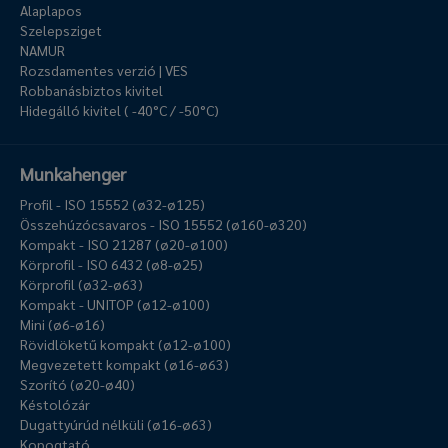
Alaplapos
Szelepsziget
NAMUR
Rozsdamentes verzió | VES
Robbanásbiztos kivitel
Hidegálló kivitel ( -40°C / -50°C)
Munkahenger
Profil - ISO 15552 (ø32-ø125)
Összehúzócsavaros - ISO 15552 (ø160-ø320)
Kompakt - ISO 21287 (ø20-ø100)
Körprofil - ISO 6432 (ø8-ø25)
Körprofil (ø32-ø63)
Kompakt - UNITOP (ø12-ø100)
Mini (ø6-ø16)
Rövidlöketű kompakt (ø12-ø100)
Megvezetett kompakt (ø16-ø63)
Szorító (ø20-ø40)
Késtolózár
Dugattyúrúd nélküli (ø16-ø63)
Kopogtató