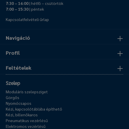
7:30 – 16:00
| hétfő – csütörtök
7:00 – 15:30
| péntek
Kapcsolatfelvételi űrlap
Navigáció
Profil
Feltételek
Szelep
Moduláris szelepsziget
Görgős
Nyomócsapos
Kézi, kapcsolótáblába építhető
Kézi, billenőkaros
Pneumatikus vezérlésű
Elektromos vezérlésű