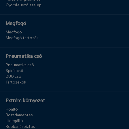
Gyorsleürítő szelep
Megfogó
Megfogó
Megfogó tartozék
Pneumatika cső
Pneumatika cső
Spirál cső
DUO cső
Tartozékok
Extrém környezet
Hőálló
Rozsdamentes
Hidegálló
Robbanásbiztos