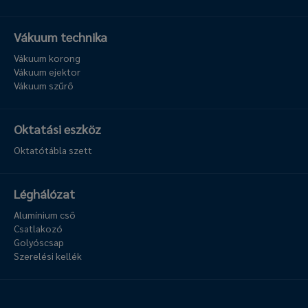
Vákuum technika
Vákuum korong
Vákuum ejektor
Vákuum szűrő
Oktatási eszköz
Oktatótábla szett
Léghálózat
Alumínium cső
Csatlakozó
Golyóscsap
Szerelési kellék