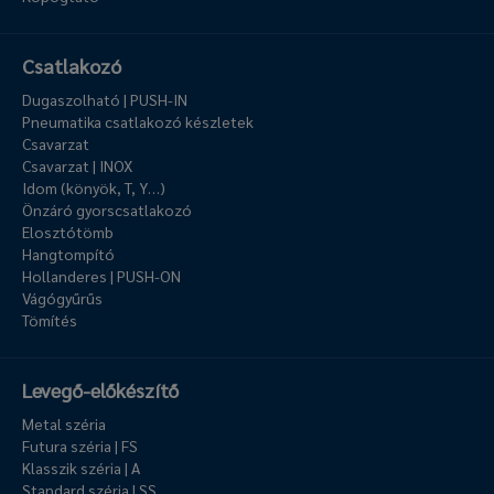
Csatlakozó
Dugaszolható | PUSH-IN
Pneumatika csatlakozó készletek
Csavarzat
Csavarzat | INOX
Idom (könyök, T, Y…)
Önzáró gyorscsatlakozó
Elosztótömb
Hangtompító
Hollanderes | PUSH-ON
Vágógyűrűs
Tömítés
Levegő-előkészítő
Metal széria
Futura széria | FS
Klasszik széria | A
Standard széria | SS