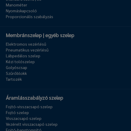
Manométer
Nyomáskapcsoló
Proporcionális szabályzás
Membránszelep | egyéb szelep
Elektromos vezérlésű
Pneumatikus vezérlésű
Lábpedálos szelep
Kézi tolószelep
Golyóscsap
Szűrőblokk
Tartozék
Áramlásszabályzó szelep
Fojtó-visszacsapó szelep
Fojtó szelep
Visszacsapó szelep
Vezérelt visszacsapó szelep
Fojtó-hangtompító