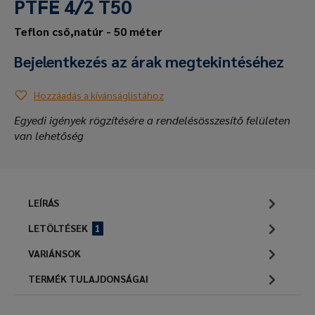
PTFE 4/2 T50
Teflon cső,natúr - 50 méter
Bejelentkezés az árak megtekintéséhez
Hozzáadás a kívánságlistához
Egyedi igények rögzítésére a rendelésösszesítő felületen
van lehetőség
LEÍRÁS
LETÖLTÉSEK
1
VARIÁNSOK
TERMÉK TULAJDONSÁGAI