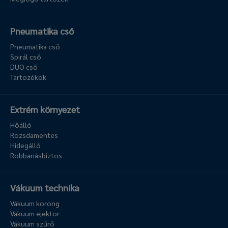
Pneumatika cső
Pneumatika cső
Spirál cső
DUO cső
Tartozékok
Extrém környezet
Hőálló
Rozsdamentes
Hidegálló
Robbanásbiztos
Vákuum technika
Vákuum korong
Vákuum ejektor
Vákuum szűrő