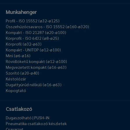
Munkahenger
Profil - ISO 15552 (ø32-ø125)
Összehúzócsavaros - ISO 15552 (ø160-ø320)
Kompakt - ISO 21287 (ø20-ø100)
Körprofil - ISO 6432 (ø8-ø25)
Körprofil (ø32-ø63)
Kompakt - UNITOP (ø12-ø100)
Mini (ø6-ø16)
Rövidlöketű kompakt (ø12-ø100)
Megvezetett kompakt (ø16-ø63)
Szorító (ø20-ø40)
Késtolózár
Dugattyúrúd nélküli (ø16-ø63)
Kopogtató
Csatlakozó
Dugaszolható | PUSH-IN
Pneumatika csatlakozó készletek
Csavarzat