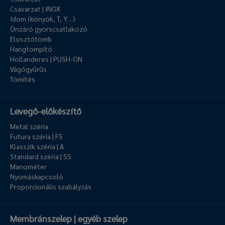
Csavarzat | INOX
Idom (könyök, T, Y…)
Önzáró gyorscsatlakozó
Elosztótömb
Hangtompító
Hollanderes | PUSH-ON
Vágógyűrűs
Tömítés
Levegő-előkészítő
Metal széria
Futura széria | FS
Klasszik széria | A
Standard széria | SS
Manométer
Nyomáskapcsoló
Proporcionális szabályzás
Membránszelep | egyéb szelep