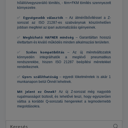
hőálló/vegyszerálló tömítés, - fém+FKM tömítés szennyezett
környezetre.
Egységesebb választék
✅
– Az átmérőbővítéssel a Z-
sorozat az ISO 21287-es szabványnak köszönhetően
jobban megfelel az ipari automatizálás igényeinek.
Megbízható HAFNER minőség
✅
– Garantáltan hosszú
élettartam és kiváló működés minden alkalmazási területen.
Széles kompatibilitás
✅
– Az új méretváltozatok
könnyedén integrálhatók a meglévő pneumatikus
rendszerekbe, hiszen ISO 21287 beépítési méretekkel
rendelkeznek.
Gyors szállíthatóság
✅
– egyedi löketméretek is akár 1
munkanapon belül Önnél lehetnek.
Mit jelent ez Önnek?
Az új Z-sorozat még nagyobb
rugalmasságot biztosít, és lehetővé teszi, hogy egyszerűen
váltsa a korábbi Q-sorozatú hengereket a legmodernebb
megoldásokra.
Keresés