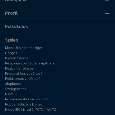
Profil
Feltételek
Szelep
Moduláris szelepsziget
Görgős
Nyomócsapos
Kézi, kapcsolótáblába építhető
Kézi, billenőkaros
Pneumatikus vezérlésű
Elektromos vezérlésű
Alaplapos
Szelepsziget
NAMUR
Rozsdamentes verzió | VES
Robbanásbiztos kivitel
Hidegálló kivitel ( -40°C / -50°C)