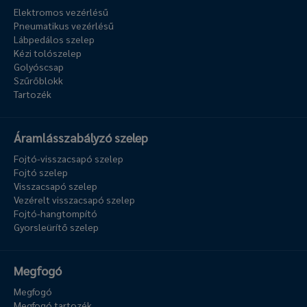
Elektromos vezérlésű
Pneumatikus vezérlésű
Lábpedálos szelep
Kézi tolószelep
Golyóscsap
Szűrőblokk
Tartozék
Áramlásszabályzó szelep
Fojtó-visszacsapó szelep
Fojtó szelep
Visszacsapó szelep
Vezérelt visszacsapó szelep
Fojtó-hangtompító
Gyorsleürítő szelep
Megfogó
Megfogó
Megfogó tartozék