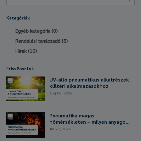
Kategóriák
Egyéb kategória
(0)
Rendelési tanácsadó
(5)
Hírek
(10)
Friss Posztok
UV-álló pneumatikus alkatrészek
kültéri alkalmazásokhoz
Aug 06, 2026
Pneumatika magas
hőmérsékleten – milyen anyagot
és tömítést válasszunk 80°C
Jul 29, 2026
felett?