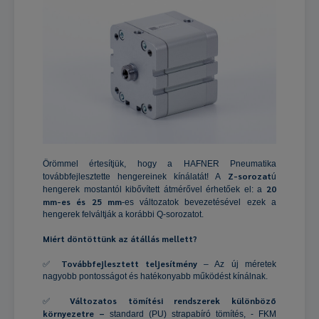
Örömmel értesítjük, hogy a HAFNER Pneumatika
Z-sorozat
továbbfejlesztette hengereinek kínálatát! A
ú
20
hengerek mostantól kibővített átmérővel érhetőek el: a
mm-es és 25 mm
-es változatok bevezetésével ezek a
hengerek felváltják a korábbi Q-sorozatot.
Miért döntöttünk az átállás mellett?
Továbbfejlesztett teljesítmény
✅
– Az új méretek
nagyobb pontosságot és hatékonyabb működést kínálnak.
Változatos tömítési rendszerek különböző
✅
környezetre –
standard (PU) strapabíró tömítés, - FKM