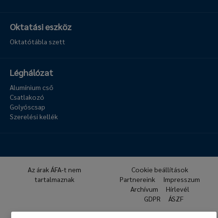
Oktatási eszköz
Oktatótábla szett
Léghálózat
Alumínium cső
Csatlakozó
Golyóscsap
Szerelési kellék
Az árak ÁFA-t nem
Cookie beállítások
tartalmaznak
Partnereink
Impresszum
Archívum
Hírlevél
GDPR
ÁSZF
© 2026 Hafner Pneumatika