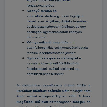
egyszerűbben tárolhatóak és
rendszerezhetőek
Könnyű tárolás és
visszakereshetőség
- nem foglalja a
helyet szekrényében, digitális formában
évekig biztonságosan tárolható, és egy
esetleges ügyintézés során könnyen
előkereshető
Környezetbarát megoldás
– a
papírfelhasználás csökkentésével együtt
teszünk a fenntarthatóbb jövőért
Gyorsabb könyvelés -
a könyvelők
számára közvetlenül átküldhető és
feldolgozható, ezáltal csökkenti az
adminisztrációs terheket
Az elektronikus számlázásra történő átállás
a
korábban kiállított számlák
elérhetőségét nem
érinti: azokat
a jogszabályban előírt 8 éves
megőrzési idő
alatt biztonságosan
tároljuk
és