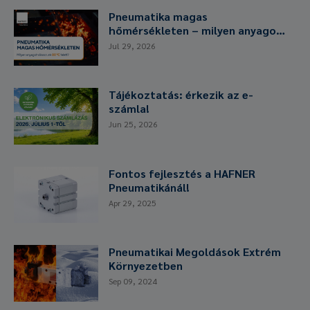
Pneumatika magas
hőmérsékleten – milyen anyagot
és tömítést válasszunk 80°C
Jul 29, 2026
felett?
Tájékoztatás: érkezik az e-
számla!
Jun 25, 2026
Fontos fejlesztés a HAFNER
Pneumatikánál!
Apr 29, 2025
Pneumatikai Megoldások Extrém
Környezetben
Sep 09, 2024