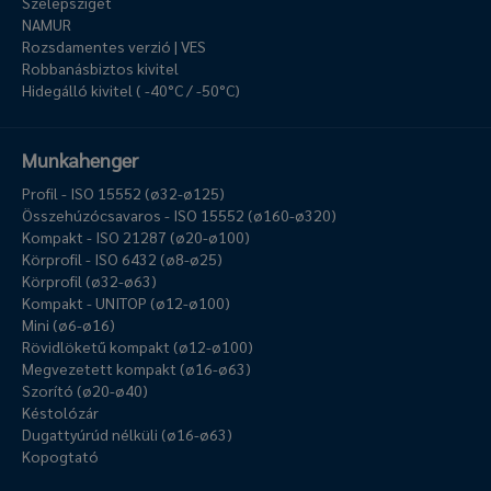
Szelepsziget
NAMUR
Rozsdamentes verzió | VES
Robbanásbiztos kivitel
Hidegálló kivitel ( -40°C / -50°C)
Munkahenger
Profil - ISO 15552 (ø32-ø125)
Összehúzócsavaros - ISO 15552 (ø160-ø320)
Kompakt - ISO 21287 (ø20-ø100)
Körprofil - ISO 6432 (ø8-ø25)
Körprofil (ø32-ø63)
Kompakt - UNITOP (ø12-ø100)
Mini (ø6-ø16)
Rövidlöketű kompakt (ø12-ø100)
Megvezetett kompakt (ø16-ø63)
Szorító (ø20-ø40)
Késtolózár
Dugattyúrúd nélküli (ø16-ø63)
Kopogtató