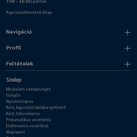
7:00 – 15:30
| péntek
Kapcsolatfelvételi űrlap
Navigáció
Profil
Feltételek
Szelep
Moduláris szelepsziget
Görgős
Nyomócsapos
Kézi, kapcsolótáblába építhető
Kézi, billenőkaros
Pneumatikus vezérlésű
Elektromos vezérlésű
Alaplapos