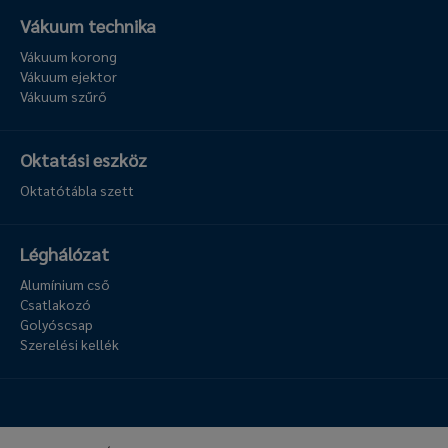
Vákuum technika
Vákuum korong
Vákuum ejektor
Vákuum szűrő
Oktatási eszköz
Oktatótábla szett
Léghálózat
Alumínium cső
Csatlakozó
Golyóscsap
Szerelési kellék