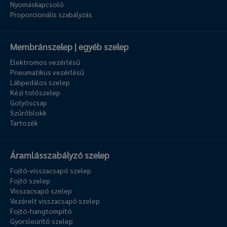
Nyomáskapcsoló
Proporcionális szabályzás
Membránszelep | egyéb szelep
Elektromos vezérlésű
Pneumatikus vezérlésű
Lábpedálos szelep
Kézi tolószelep
Golyóscsap
Szűrőblokk
Tartozék
Áramlásszabályzó szelep
Fojtó-visszacsapó szelep
Fojtó szelep
Visszacsapó szelep
Vezérelt visszacsapó szelep
Fojtó-hangtompító
Gyorsleürítő szelep