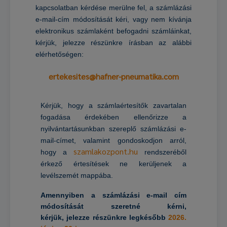
kapcsolatban kérdése merülne fel, a számlázási
e-mail-cím módosítását kéri, vagy nem kívánja
elektronikus számlaként befogadni számláinkat,
kérjük, jelezze részünkre írásban az alábbi
elérhetőségen:
ertekesites@hafner-pneumatika.com
Kérjük, hogy a számlaértesítők zavartalan
fogadása érdekében ellenőrizze a
nyilvántartásunkban szereplő számlázási e-
mail-címet, valamint gondoskodjon arról,
szamlakozpont.hu
hogy a
rendszeréből
érkező értesítések ne kerüljenek a
levélszemét mappába.
Amennyiben a számlázási e-mail cím
módosítását szeretné kérni,
kérjük,
jelezze részünkre
legkésőbb
2026.