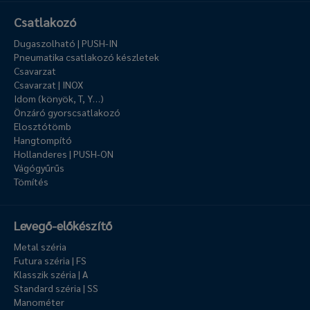
Csatlakozó
Dugaszolható | PUSH-IN
Pneumatika csatlakozó készletek
Csavarzat
Csavarzat | INOX
Idom (könyök, T, Y…)
Önzáró gyorscsatlakozó
Elosztótömb
Hangtompító
Hollanderes | PUSH-ON
Vágógyűrűs
Tömítés
Levegő-előkészítő
Metal széria
Futura széria | FS
Klasszik széria | A
Standard széria | SS
Manométer