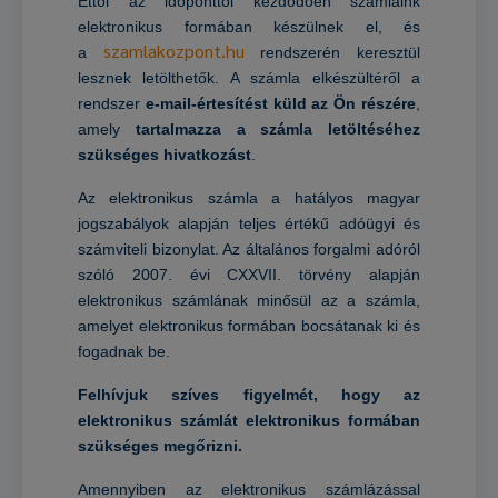
Ettől az időponttól kezdődően számláink
elektronikus formában készülnek el, és
szamlakozpont.hu
a
rendszerén keresztül
lesznek letölthetők. A számla elkészültéről a
rendszer
e-mail-értesítést küld az Ön részére
,
amely
tartalmazza a számla letöltéséhez
szükséges hivatkozást
.
Az elektronikus számla a hatályos magyar
jogszabályok alapján teljes értékű adóügyi és
számviteli bizonylat. Az általános forgalmi adóról
szóló 2007. évi CXXVII. törvény alapján
elektronikus számlának minősül az a számla,
amelyet elektronikus formában bocsátanak ki és
fogadnak be.
Felhívjuk szíves figyelmét, hogy az
elektronikus számlát elektronikus formában
szükséges megőrizni.
Amennyiben az elektronikus számlázással