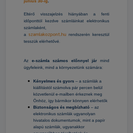
június 30-ig
.
Eltérő visszajelzés hiányában a fenti
időponttól kezdve számláinkat elektronikus
számlaként,
szamlakozpont.hu
a
rendszerén keresztül
tesszük elérhetővé.
Az
e-számla számos előnnyel jár
mind
ügyfeleink, mind a környezetünk számára:
Kényelmes és gyors
– a számlák a
kiállítástól számolva pár percen belül
közvetlenül e-mailben érkeznek meg
Önhöz, így bármikor könnyen elérhetők
Biztonságos és megbízható
– az
elektronikus számlák ugyanolyan
hivatalos dokumentumok, mint a papír
alapú számlák, ugyanakkor