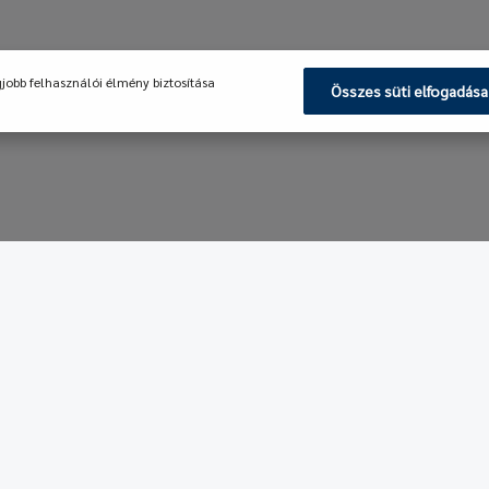
gjobb felhasználói élmény biztosítása
Összes süti elfogadása
tés és ügyfélszolgálat
Navigáció
s tanácsadás:
Kezdőlap
30-657-4848
Termékek