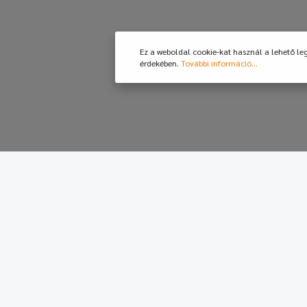
Ez a weboldal cookie-kat használ a lehető le
érdekében.
További információ...
Értékesí
Támogatás é
Mobil:
+36-