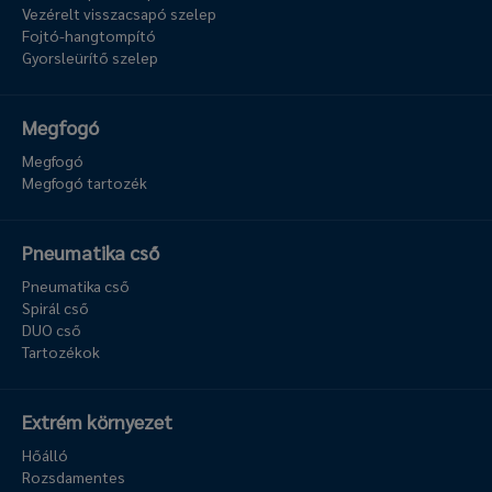
Vezérelt visszacsapó szelep
Fojtó-hangtompító
Gyorsleürítő szelep
Megfogó
Megfogó
Megfogó tartozék
Pneumatika cső
Pneumatika cső
Spirál cső
DUO cső
Tartozékok
Extrém környezet
Hőálló
Rozsdamentes