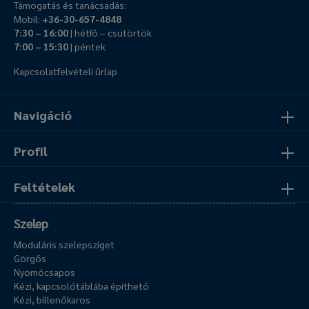
Támogatás és tanácsadás:
Mobil:
+36-30-657-4848
7:30 – 16:00
| hétfő – csütörtök
7:00 – 15:30
| péntek
Kapcsolatfelvételi űrlap
Navigáció
Profil
Feltételek
Szelep
Moduláris szelepsziget
Görgős
Nyomócsapos
Kézi, kapcsolótáblába építhető
Kézi, billenőkaros