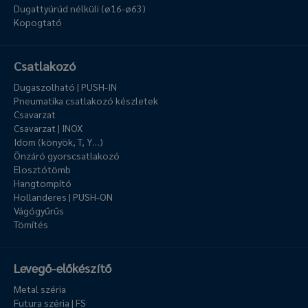
Dugattyúrúd nélküli (ø16-ø63)
Kopogtató
Csatlakozó
Dugaszolható | PUSH-IN
Pneumatika csatlakozó készletek
Csavarzat
Csavarzat | INOX
Idom (könyök, T, Y…)
Önzáró gyorscsatlakozó
Elosztótömb
Hangtompító
Hollanderes | PUSH-ON
Vágógyűrűs
Tömítés
Levegő-előkészítő
Metal széria
Futura széria | FS