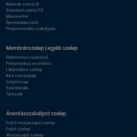
Klasszik széria | A
Standard széria | SS
Manométer
Nyomáskapcsoló
Proporcionális szabályzás
Membránszelep | egyéb szelep
Elektromos vezérlésű
Pneumatikus vezérlésű
Lábpedálos szelep
Kézi tolószelep
Golyóscsap
Szűrőblokk
Tartozék
Áramlásszabályzó szelep
Fojtó-visszacsapó szelep
Fojtó szelep
Visszacsapó szelep