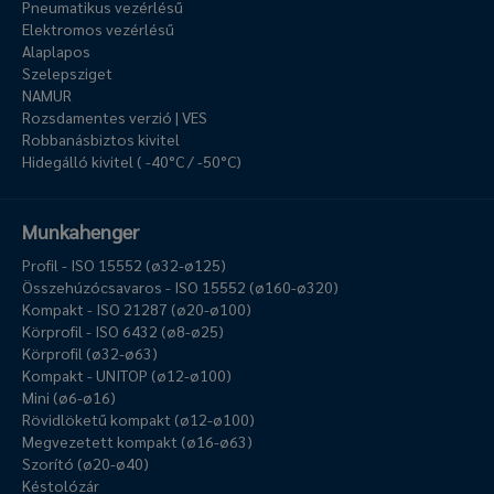
Pneumatikus vezérlésű
Elektromos vezérlésű
Alaplapos
Szelepsziget
NAMUR
Rozsdamentes verzió | VES
Robbanásbiztos kivitel
Hidegálló kivitel ( -40°C / -50°C)
Munkahenger
Profil - ISO 15552 (ø32-ø125)
Összehúzócsavaros - ISO 15552 (ø160-ø320)
Kompakt - ISO 21287 (ø20-ø100)
Körprofil - ISO 6432 (ø8-ø25)
Körprofil (ø32-ø63)
Kompakt - UNITOP (ø12-ø100)
Mini (ø6-ø16)
Rövidlöketű kompakt (ø12-ø100)
Megvezetett kompakt (ø16-ø63)
Szorító (ø20-ø40)
Késtolózár