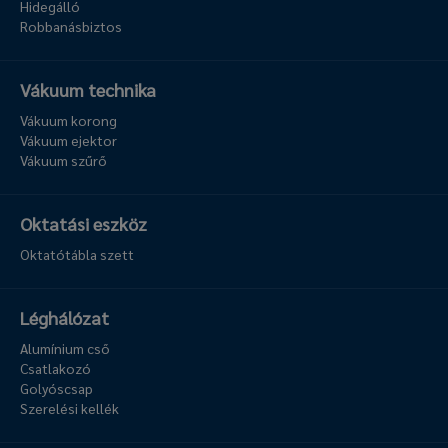
Hidegálló
Robbanásbiztos
Vákuum technika
Vákuum korong
Vákuum ejektor
Vákuum szűrő
Oktatási eszköz
Oktatótábla szett
Léghálózat
Alumínium cső
Csatlakozó
Golyóscsap
Szerelési kellék