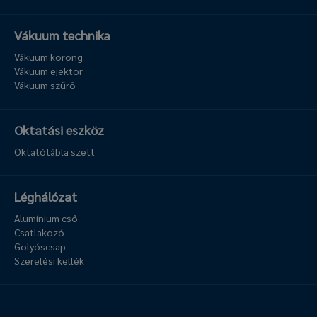
Vákuum technika
Vákuum korong
Vákuum ejektor
Vákuum szűrő
Oktatási eszköz
Oktatótábla szett
Léghálózat
Alumínium cső
Csatlakozó
Golyóscsap
Szerelési kellék