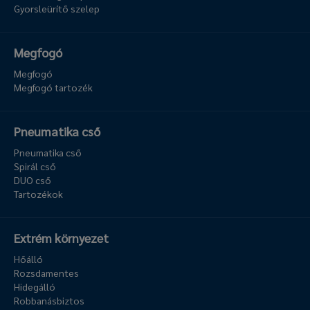
Gyorsleürítő szelep
Megfogó
Megfogó
Megfogó tartozék
Pneumatika cső
Pneumatika cső
Spirál cső
DUO cső
Tartozékok
Extrém környezet
Hőálló
Rozsdamentes
Hidegálló
Robbanásbiztos