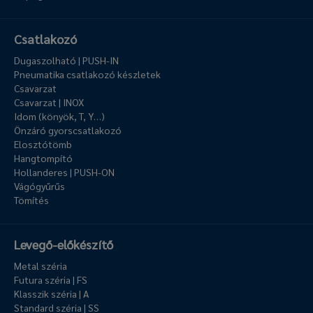
Csatlakozó
Dugaszolható | PUSH-IN
Pneumatika csatlakozó készletek
Csavarzat
Csavarzat | INOX
Idom (könyök, T, Y…)
Önzáró gyorscsatlakozó
Elosztótömb
Hangtompító
Hollanderes | PUSH-ON
Vágógyűrűs
Tömítés
Levegő-előkészítő
Metal széria
Futura széria | FS
Klasszik széria | A
Standard széria | SS