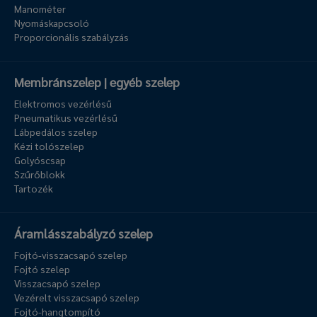
Manométer
Nyomáskapcsoló
Proporcionális szabályzás
Membránszelep | egyéb szelep
Elektromos vezérlésű
Pneumatikus vezérlésű
Lábpedálos szelep
Kézi tolószelep
Golyóscsap
Szűrőblokk
Tartozék
Áramlásszabályzó szelep
Fojtó-visszacsapó szelep
Fojtó szelep
Visszacsapó szelep
Vezérelt visszacsapó szelep
Fojtó-hangtompító