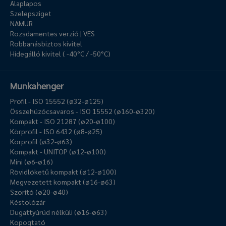
Alaplapos
Szelepsziget
NAMUR
Rozsdamentes verzió | VES
Robbanásbiztos kivitel
Hidegálló kivitel ( -40°C / -50°C)
Munkahenger
Profil - ISO 15552 (ø32-ø125)
Összehúzócsavaros - ISO 15552 (ø160-ø320)
Kompakt - ISO 21287 (ø20-ø100)
Körprofil - ISO 6432 (ø8-ø25)
Körprofil (ø32-ø63)
Kompakt - UNITOP (ø12-ø100)
Mini (ø6-ø16)
Rövidlöketű kompakt (ø12-ø100)
Megvezetett kompakt (ø16-ø63)
Szorító (ø20-ø40)
Késtolózár
Dugattyúrúd nélküli (ø16-ø63)
Kopogtató