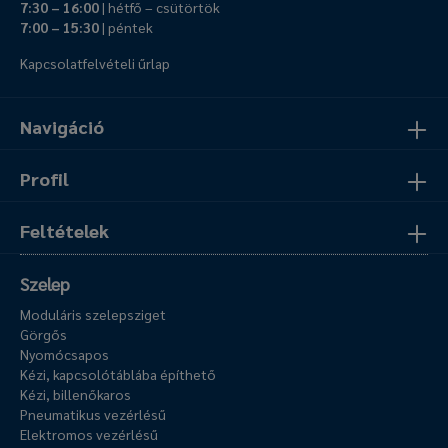
7:30 – 16:00
| hétfő – csütörtök
7:00 – 15:30
| péntek
Kapcsolatfelvételi űrlap
Navigáció
Profil
Feltételek
Szelep
Moduláris szelepsziget
Görgős
Nyomócsapos
Kézi, kapcsolótáblába építhető
Kézi, billenőkaros
Pneumatikus vezérlésű
Elektromos vezérlésű