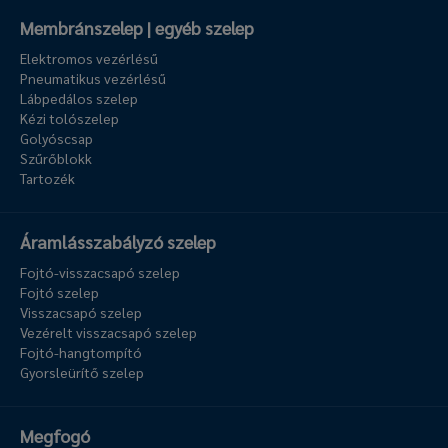
Membránszelep | egyéb szelep
Elektromos vezérlésű
Pneumatikus vezérlésű
Lábpedálos szelep
Kézi tolószelep
Golyóscsap
Szűrőblokk
Tartozék
Áramlásszabályzó szelep
Fojtó-visszacsapó szelep
Fojtó szelep
Visszacsapó szelep
Vezérelt visszacsapó szelep
Fojtó-hangtompító
Gyorsleürítő szelep
Megfogó