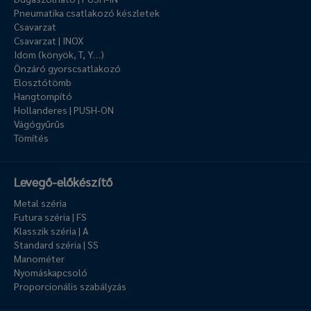
Pneumatika csatlakozó készletek
Csavarzat
Csavarzat | INOX
Idom (könyök, T, Y…)
Önzáró gyorscsatlakozó
Elosztótömb
Hangtompító
Hollanderes | PUSH-ON
Vágógyűrűs
Tömítés
Levegő-előkészítő
Metal széria
Futura széria | FS
Klasszik széria | A
Standard széria | SS
Manométer
Nyomáskapcsoló
Proporcionális szabályzás