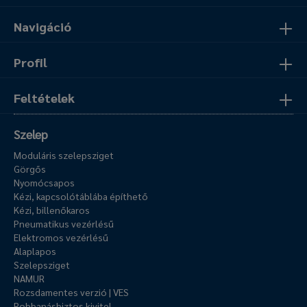
Navigáció
Profil
Feltételek
Szelep
Moduláris szelepsziget
Görgős
Nyomócsapos
Kézi, kapcsolótáblába építhető
Kézi, billenőkaros
Pneumatikus vezérlésű
Elektromos vezérlésű
Alaplapos
Szelepsziget
NAMUR
Rozsdamentes verzió | VES
Robbanásbiztos kivitel