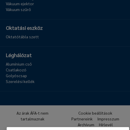
Vákuum ejektor
Vákuum szűrő
Oktatási eszköz
Oktatótábla szett
Léghálózat
Alumínium cső
Csatlakozó
Golyóscsap
Szerelési kellék
Az árak ÁFA-t nem
Cookie beállítások
tartalmaznak
Partnereink
Impresszum
Archívum
Hírlevél