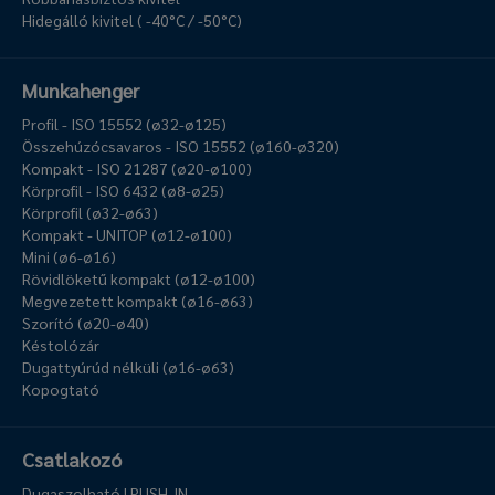
Hidegálló kivitel ( -40°C / -50°C)
Munkahenger
Profil - ISO 15552 (ø32-ø125)
Összehúzócsavaros - ISO 15552 (ø160-ø320)
Kompakt - ISO 21287 (ø20-ø100)
Körprofil - ISO 6432 (ø8-ø25)
Körprofil (ø32-ø63)
Kompakt - UNITOP (ø12-ø100)
Mini (ø6-ø16)
Rövidlöketű kompakt (ø12-ø100)
Megvezetett kompakt (ø16-ø63)
Szorító (ø20-ø40)
Késtolózár
Dugattyúrúd nélküli (ø16-ø63)
Kopogtató
Csatlakozó
Dugaszolható | PUSH-IN