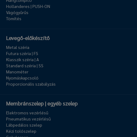
Hangtompító
Hollanderes | PUSH-ON
Vágógyűrűs
Tömítés
Levegő-előkészítő
Metal széria
Futura széria | FS
Klasszik széria | A
Standard széria | SS
Manométer
Nyomáskapcsoló
Proporcionális szabályzás
Membránszelep | egyéb szelep
Elektromos vezérlésű
Pneumatikus vezérlésű
Lábpedálos szelep
Kézi tolószelep