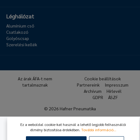
Léghálózat
Alumínium cső
Csatlakozó
Golyóscsap
Szerelési kellék
Az árak ÁFA-t nem
Cookie beállítások
tartalmaznak
Partnereink
Impresszum
Archívum
Hírlevél
GDPR
ÁSZF
© 2026 Hafner Pneumatika
Ez a weboldal cookie-kat használ a lehető legjobb felhasználói
élmény biztosítása érdekében.
További információ...