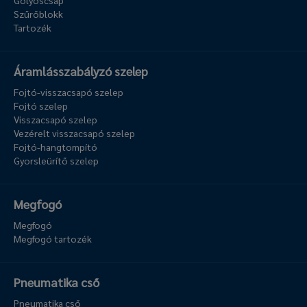
Golyóscsap
Szűrőblokk
Tartozék
Áramlásszabályzó szelep
Fojtó-visszacsapó szelep
Fojtó szelep
Visszacsapó szelep
Vezérelt visszacsapó szelep
Fojtó-hangtompító
Gyorsleürítő szelep
Megfogó
Megfogó
Megfogó tartozék
Pneumatika cső
Pneumatika cső