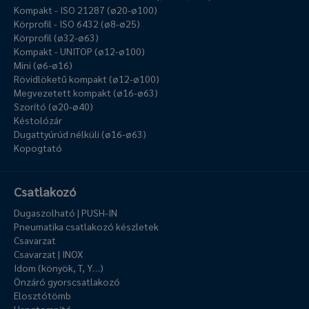
Kompakt - ISO 21287 (ø20-ø100)
Körprofil - ISO 6432 (ø8-ø25)
Körprofil (ø32-ø63)
Kompakt - UNITOP (ø12-ø100)
Mini (ø6-ø16)
Rövidlöketű kompakt (ø12-ø100)
Megvezetett kompakt (ø16-ø63)
Szorító (ø20-ø40)
Késtolózár
Dugattyúrúd nélküli (ø16-ø63)
Kopogtató
Csatlakozó
Dugaszolható | PUSH-IN
Pneumatika csatlakozó készletek
Csavarzat
Csavarzat | INOX
Idom (könyök, T, Y…)
Önzáró gyorscsatlakozó
Elosztótömb