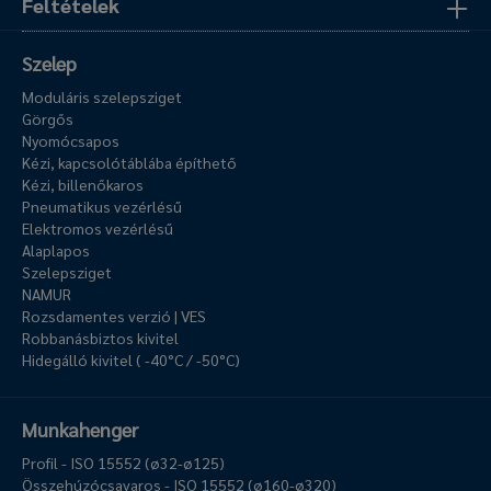
Feltételek
Szelep
Moduláris szelepsziget
Görgős
Nyomócsapos
Kézi, kapcsolótáblába építhető
Kézi, billenőkaros
Pneumatikus vezérlésű
Elektromos vezérlésű
Alaplapos
Szelepsziget
NAMUR
Rozsdamentes verzió | VES
Robbanásbiztos kivitel
Hidegálló kivitel ( -40°C / -50°C)
Munkahenger
Profil - ISO 15552 (ø32-ø125)
Összehúzócsavaros - ISO 15552 (ø160-ø320)