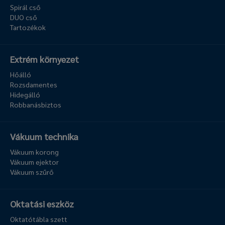
Spirál cső
DUO cső
Tartozékok
Extrém környezet
Hőálló
Rozsdamentes
Hidegálló
Robbanásbiztos
Vákuum technika
Vákuum korong
Vákuum ejektor
Vákuum szűrő
Oktatási eszköz
Oktatótábla szett