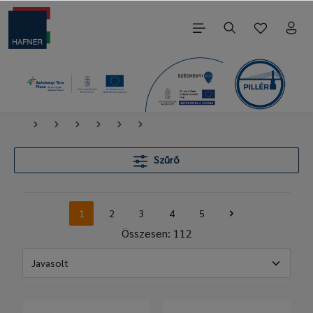
Szűrő
1
2
3
4
5
Összesen: 112