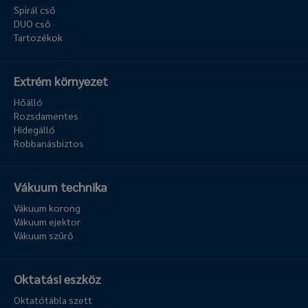
Spirál cső
DUO cső
Tartozékok
Extrém környezet
Hőálló
Rozsdamentes
Hidegálló
Robbanásbiztos
Vákuum technika
Vákuum korong
Vákuum ejektor
Vákuum szűrő
Oktatási eszköz
Oktatótábla szett