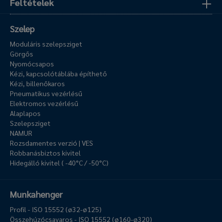
Feltételek
Szelep
Moduláris szelepsziget
Görgős
Nyomócsapos
Kézi, kapcsolótáblába építhető
Kézi, billenőkaros
Pneumatikus vezérlésű
Elektromos vezérlésű
Alaplapos
Szelepsziget
NAMUR
Rozsdamentes verzió | VES
Robbanásbiztos kivitel
Hidegálló kivitel ( -40°C / -50°C)
Munkahenger
Profil - ISO 15552 (ø32-ø125)
Összehúzócsavaros - ISO 15552 (ø160-ø320)