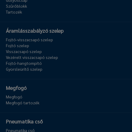
Golyóscsap
Szűrőblokk
Tartozék
Áramlásszabályzó szelep
Fojtó-visszacsapó szelep
Fojtó szelep
Visszacsapó szelep
Vezérelt visszacsapó szelep
Fojtó-hangtompító
Gyorsleürítő szelep
Megfogó
Megfogó
Megfogó tartozék
Pneumatika cső
Pneumatika cső