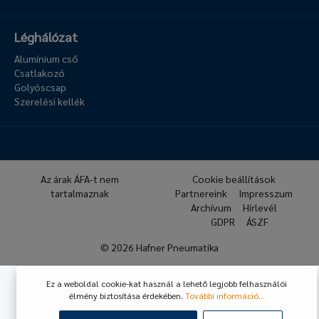
Léghálózat
Alumínium cső
Csatlakozó
Golyóscsap
Szerelési kellék
Az árak ÁFA-t nem
Cookie beállítások
tartalmaznak
Partnereink
Impresszum
Archívum
Hírlevél
GDPR
ÁSZF
© 2026 Hafner Pneumatika
Ez a weboldal cookie-kat használ a lehető legjobb felhasználói
élmény biztosítása érdekében.
További információ...