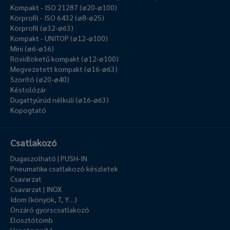
Kompakt - ISO 21287 (ø20-ø100)
Körprofil - ISO 6432 (ø8-ø25)
Körprofil (ø32-ø63)
Kompakt - UNITOP (ø12-ø100)
Mini (ø6-ø16)
Rövidlöketű kompakt (ø12-ø100)
Megvezetett kompakt (ø16-ø63)
Szorító (ø20-ø40)
Késtolózár
Dugattyúrúd nélküli (ø16-ø63)
Kopogtató
Csatlakozó
Dugaszolható | PUSH-IN
Pneumatika csatlakozó készletek
Csavarzat
Csavarzat | INOX
Idom (könyök, T, Y…)
Önzáró gyorscsatlakozó
Elosztótömb