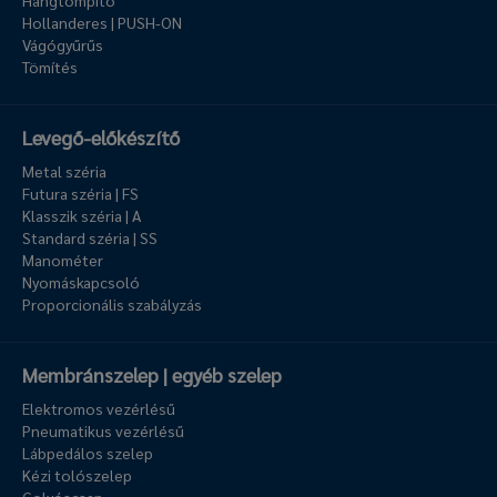
Hangtompító
Hollanderes | PUSH-ON
Vágógyűrűs
Tömítés
Levegő-előkészítő
Metal széria
Futura széria | FS
Klasszik széria | A
Standard széria | SS
Manométer
Nyomáskapcsoló
Proporcionális szabályzás
Membránszelep | egyéb szelep
Elektromos vezérlésű
Pneumatikus vezérlésű
Lábpedálos szelep
Kézi tolószelep