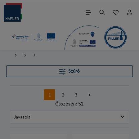
Szűrő
1
2
3
Összesen: 52