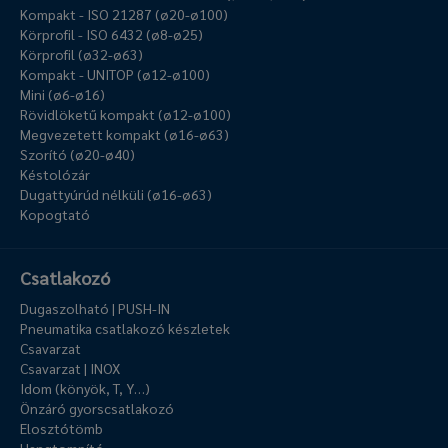
Kompakt - ISO 21287 (ø20-ø100)
Körprofil - ISO 6432 (ø8-ø25)
Körprofil (ø32-ø63)
Kompakt - UNITOP (ø12-ø100)
Mini (ø6-ø16)
Rövidlöketű kompakt (ø12-ø100)
Megvezetett kompakt (ø16-ø63)
Szorító (ø20-ø40)
Késtolózár
Dugattyúrúd nélküli (ø16-ø63)
Kopogtató
Csatlakozó
Dugaszolható | PUSH-IN
Pneumatika csatlakozó készletek
Csavarzat
Csavarzat | INOX
Idom (könyök, T, Y…)
Önzáró gyorscsatlakozó
Elosztótömb