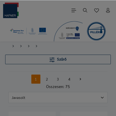
Szűrő
1
2
3
4
Összesen: 75