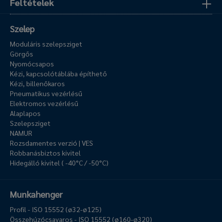
Feltételek
Szelep
Moduláris szelepsziget
Görgős
Nyomócsapos
Kézi, kapcsolótáblába építhető
Kézi, billenőkaros
Pneumatikus vezérlésű
Elektromos vezérlésű
Alaplapos
Szelepsziget
NAMUR
Rozsdamentes verzió | VES
Robbanásbiztos kivitel
Hidegálló kivitel ( -40°C / -50°C)
Munkahenger
Profil - ISO 15552 (ø32-ø125)
Összehúzócsavaros - ISO 15552 (ø160-ø320)