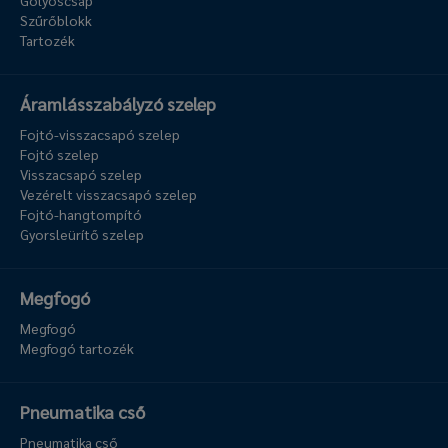
Golyóscsap
Szűrőblokk
Tartozék
Áramlásszabályzó szelep
Fojtó-visszacsapó szelep
Fojtó szelep
Visszacsapó szelep
Vezérelt visszacsapó szelep
Fojtó-hangtompító
Gyorsleürítő szelep
Megfogó
Megfogó
Megfogó tartozék
Pneumatika cső
Pneumatika cső