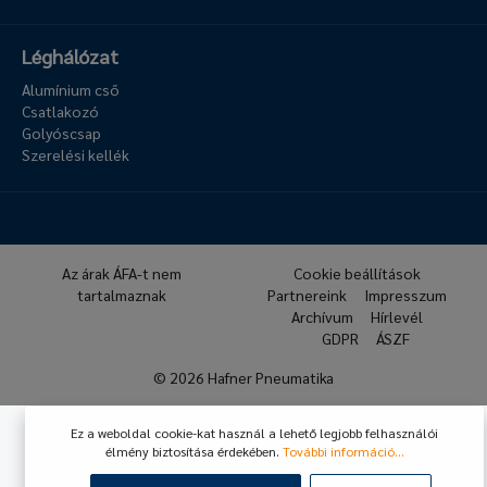
Léghálózat
Alumínium cső
Csatlakozó
Golyóscsap
Szerelési kellék
Az árak ÁFA-t nem
Cookie beállítások
tartalmaznak
Partnereink
Impresszum
Archívum
Hírlevél
GDPR
ÁSZF
© 2026 Hafner Pneumatika
Ez a weboldal cookie-kat használ a lehető legjobb felhasználói
élmény biztosítása érdekében.
További információ...