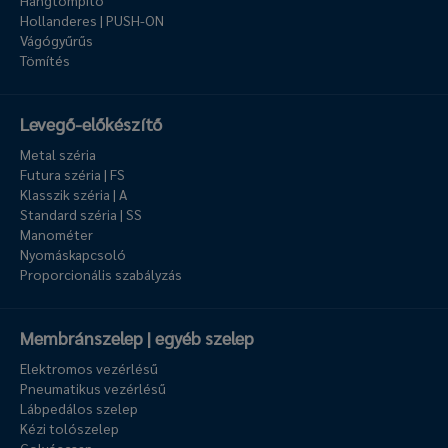
Hangtompító
Hollanderes | PUSH-ON
Vágógyűrűs
Tömítés
Levegő-előkészítő
Metal széria
Futura széria | FS
Klasszik széria | A
Standard széria | SS
Manométer
Nyomáskapcsoló
Proporcionális szabályzás
Membránszelep | egyéb szelep
Elektromos vezérlésű
Pneumatikus vezérlésű
Lábpedálos szelep
Kézi tolószelep