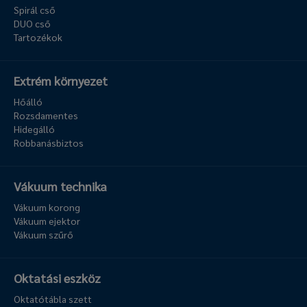
Spirál cső
DUO cső
Tartozékok
Extrém környezet
Hőálló
Rozsdamentes
Hidegálló
Robbanásbiztos
Vákuum technika
Vákuum korong
Vákuum ejektor
Vákuum szűrő
Oktatási eszköz
Oktatótábla szett