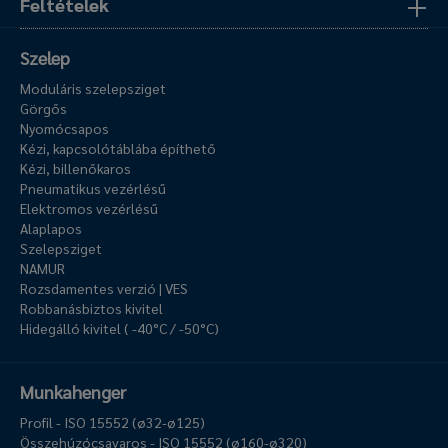
Feltételek
Szelep
Moduláris szelepsziget
Görgős
Nyomócsapos
Kézi, kapcsolótáblába építhető
Kézi, billenőkaros
Pneumatikus vezérlésű
Elektromos vezérlésű
Alaplapos
Szelepsziget
NAMUR
Rozsdamentes verzió | VES
Robbanásbiztos kivitel
Hidegálló kivitel ( -40°C / -50°C)
Munkahenger
Profil - ISO 15552 (ø32-ø125)
Összehúzócsavaros - ISO 15552 (ø160-ø320)