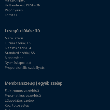
Hangtompító
Hollanderes | PUSH-ON
Vágógyűrűs
Tömítés
Levegő-előkészítő
Metal széria
Futura széria | FS
Klasszik széria | A
Standard széria | SS
Manométer
Nyomáskapcsoló
Proporcionális szabályzás
Membránszelep | egyéb szelep
Elektromos vezérlésű
Pneumatikus vezérlésű
Lábpedálos szelep
Kézi tolószelep