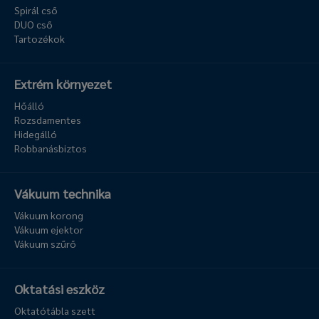
Spirál cső
DUO cső
Tartozékok
Extrém környezet
Hőálló
Rozsdamentes
Hidegálló
Robbanásbiztos
Vákuum technika
Vákuum korong
Vákuum ejektor
Vákuum szűrő
Oktatási eszköz
Oktatótábla szett