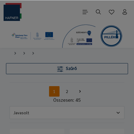
Szűrő
1
2
Összesen: 45