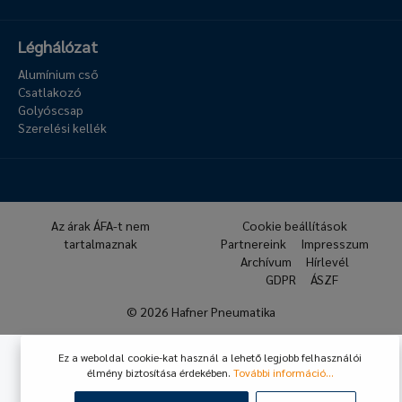
Léghálózat
Alumínium cső
Csatlakozó
Golyóscsap
Szerelési kellék
Az árak ÁFA-t nem
Cookie beállítások
tartalmaznak
Partnereink
Impresszum
Archívum
Hírlevél
GDPR
ÁSZF
© 2026 Hafner Pneumatika
Ez a weboldal cookie-kat használ a lehető legjobb felhasználói
élmény biztosítása érdekében.
További információ...