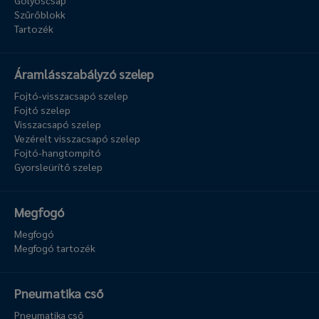
Golyóscsap
Szűrőblokk
Tartozék
Áramlásszabályzó szelep
Fojtó-visszacsapó szelep
Fojtó szelep
Visszacsapó szelep
Vezérelt visszacsapó szelep
Fojtó-hangtompító
Gyorsleürítő szelep
Megfogó
Megfogó
Megfogó tartozék
Pneumatika cső
Pneumatika cső