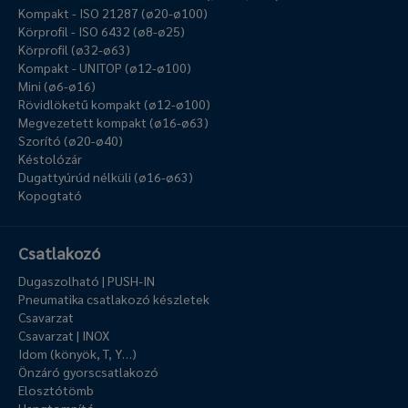
Kompakt - ISO 21287 (ø20-ø100)
Körprofil - ISO 6432 (ø8-ø25)
Körprofil (ø32-ø63)
Kompakt - UNITOP (ø12-ø100)
Mini (ø6-ø16)
Rövidlöketű kompakt (ø12-ø100)
Megvezetett kompakt (ø16-ø63)
Szorító (ø20-ø40)
Késtolózár
Dugattyúrúd nélküli (ø16-ø63)
Kopogtató
Csatlakozó
Dugaszolható | PUSH-IN
Pneumatika csatlakozó készletek
Csavarzat
Csavarzat | INOX
Idom (könyök, T, Y…)
Önzáró gyorscsatlakozó
Elosztótömb