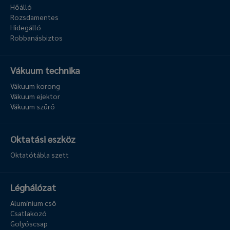
Hőálló
Rozsdamentes
Hidegálló
Robbanásbiztos
Vákuum technika
Vákuum korong
Vákuum ejektor
Vákuum szűrő
Oktatási eszköz
Oktatótábla szett
Léghálózat
Alumínium cső
Csatlakozó
Golyóscsap