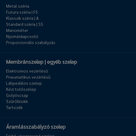
Metal széria
Futura széria | FS
Klasszik széria | A
Standard széria | SS
Manométer
Nyomáskapcsoló
Proporcionális szabályzás
Membránszelep | egyéb szelep
Elektromos vezérlésű
Pneumatikus vezérlésű
Lábpedálos szelep
Kézi tolószelep
Golyóscsap
Szűrőblokk
Tartozék
Áramlásszabályzó szelep
Fojtó-visszacsapó szelep