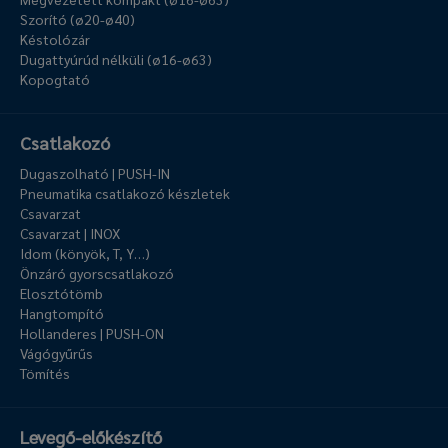
Szorító (ø20-ø40)
Késtolózár
Dugattyúrúd nélküli (ø16-ø63)
Kopogtató
Csatlakozó
Dugaszolható | PUSH-IN
Pneumatika csatlakozó készletek
Csavarzat
Csavarzat | INOX
Idom (könyök, T, Y…)
Önzáró gyorscsatlakozó
Elosztótömb
Hangtompító
Hollanderes | PUSH-ON
Vágógyűrűs
Tömítés
Levegő-előkészítő