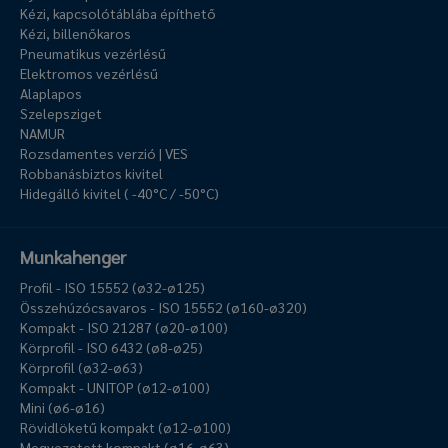
Kézi, kapcsolótáblába építhető
Kézi, billenőkaros
Pneumatikus vezérlésű
Elektromos vezérlésű
Alaplapos
Szelepsziget
NAMUR
Rozsdamentes verzió | VES
Robbanásbiztos kivitel
Hidegálló kivitel ( -40°C / -50°C)
Munkahenger
Profil - ISO 15552 (ø32-ø125)
Összehúzócsavaros - ISO 15552 (ø160-ø320)
Kompakt - ISO 21287 (ø20-ø100)
Körprofil - ISO 6432 (ø8-ø25)
Körprofil (ø32-ø63)
Kompakt - UNITOP (ø12-ø100)
Mini (ø6-ø16)
Rövidlöketű kompakt (ø12-ø100)
Megvezetett kompakt (ø16-ø63)