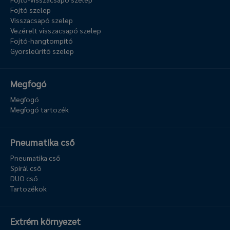
Fojtó szelep
Visszacsapó szelep
Vezérelt visszacsapó szelep
Fojtó-hangtompító
Gyorsleürítő szelep
Megfogó
Megfogó
Megfogó tartozék
Pneumatika cső
Pneumatika cső
Spirál cső
DUO cső
Tartozékok
Extrém környezet