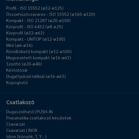
Profil - ISO 15552 (ø32-ø125)
Összehúzócsavaros - ISO 15552 (ø160-ø320)
Kompakt - ISO 21287 (ø20-ø100)
Körprofil - ISO 6432 (ø8-ø25)
Körprofil (ø32-ø63)
Kompakt - UNITOP (ø12-ø100)
Mini (ø6-ø16)
Rövidlöketű kompakt (ø12-ø100)
Megvezetett kompakt (ø16-ø63)
Szorító (ø20-ø40)
Késtolózár
Dugattyúrúd nélküli (ø16-ø63)
Kopogtató
Csatlakozó
Dugaszolható | PUSH-IN
Pneumatika csatlakozó készletek
Csavarzat
Csavarzat | INOX
Idom (könyök, T, Y…)