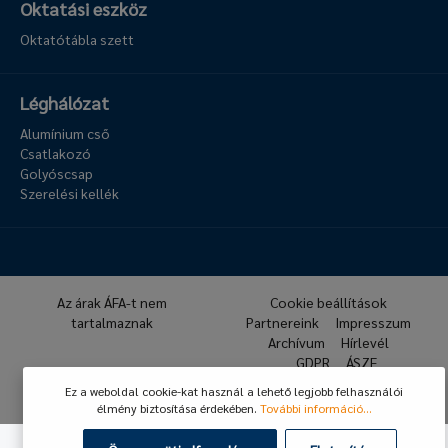
Oktatási eszköz
Oktatótábla szett
Léghálózat
Alumínium cső
Csatlakozó
Golyóscsap
Szerelési kellék
Az árak ÁFA-t nem
Cookie beállítások
tartalmaznak
Partnereink
Impresszum
Archívum
Hírlevél
GDPR
ÁSZF
Ez a weboldal cookie-kat használ a lehető legjobb felhasználói
© 2026 Hafner Pneumatika
élmény biztosítása érdekében.
További információ...