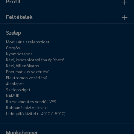
Profil
Feltételek
Szelep
Moduláris szelepsziget
Görgős
Nyomócsapos
Kézi, kapcsolótáblába építhető
Kézi, billenőkaros
Pneumatikus vezérlésű
Elektromos vezérlésű
Alaplapos
Szelepsziget
NAMUR
Rozsdamentes verzió | VES
Robbanásbiztos kivitel
Hidegálló kivitel ( -40°C / -50°C)
Munkahenger