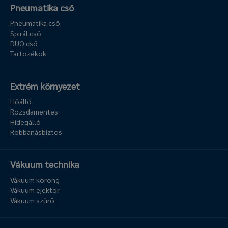
Pneumatika cső
Pneumatika cső
Spirál cső
DUO cső
Tartozékok
Extrém környezet
Hőálló
Rozsdamentes
Hidegálló
Robbanásbiztos
Vákuum technika
Vákuum korong
Vákuum ejektor
Vákuum szűrő