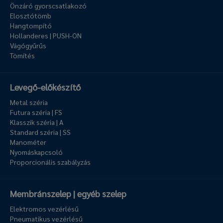
Önzáró gyorscsatlakozó
Elosztótömb
Hangtompító
Hollanderes | PUSH-ON
Vágógyűrűs
Tömítés
Levegő-előkészítő
Metal széria
Futura széria | FS
Klasszik széria | A
Standard széria | SS
Manométer
Nyomáskapcsoló
Proporcionális szabályzás
Membránszelep | egyéb szelep
Elektromos vezérlésű
Pneumatikus vezérlésű