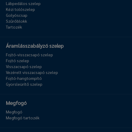
Lábpedálos szelep
Kézi tolószelep
Golyóscsap
Szűrőblokk
Tartozék
Áramlásszabályzó szelep
Fojtó-visszacsapó szelep
Fojtó szelep
Visszacsapó szelep
Vezérelt visszacsapó szelep
Fojtó-hangtompító
Gyorsleürítő szelep
Megfogó
Megfogó
Megfogó tartozék