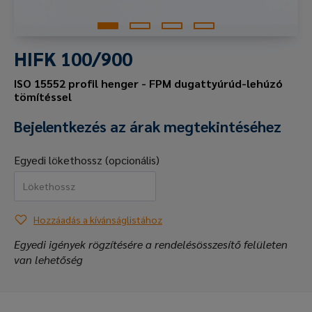
HIFK 100/900
ISO 15552 profil henger - FPM dugattyúrúd-lehúzó
tömítéssel
Bejelentkezés az árak megtekintéséhez
Egyedi lökethossz (opcionális)
Hozzáadás a kívánságlistához
Egyedi igények rögzítésére a rendelésösszesítő felületen
van lehetőség