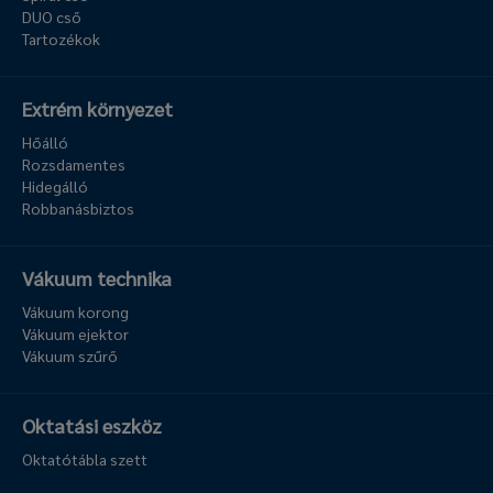
DUO cső
Tartozékok
Extrém környezet
Hőálló
Rozsdamentes
Hidegálló
Robbanásbiztos
Vákuum technika
Vákuum korong
Vákuum ejektor
Vákuum szűrő
Oktatási eszköz
Oktatótábla szett