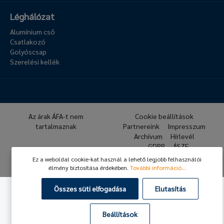
Léghálózat
Alumínium cső
Csatlakozó
Golyóscsap
Szerelési kellék
Az árak ÁFA-t nem
Cookie beállítások
tartalmaznak
Partnereink
Impresszum
Archívum
Hírlevél
GDPR
ÁSZF
Ez a weboldal cookie-kat használ a lehető legjobb felhasználói
© 2026 Hafner Pneumatika
élmény biztosítása érdekében.
További információ...
Összes süti elfogadása
Elutasítás
Beállítások