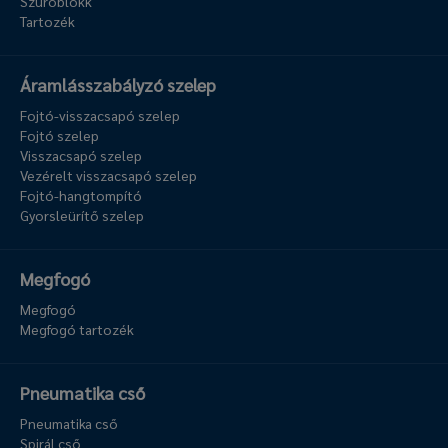
Szűrőblokk
Tartozék
Áramlásszabályzó szelep
Fojtó-visszacsapó szelep
Fojtó szelep
Visszacsapó szelep
Vezérelt visszacsapó szelep
Fojtó-hangtompító
Gyorsleürítő szelep
Megfogó
Megfogó
Megfogó tartozék
Pneumatika cső
Pneumatika cső
Spirál cső