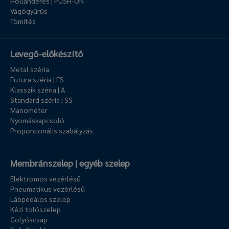
Hollanderes | PUSH-ON
Vágógyűrűs
Tömítés
Levegő-előkészítő
Metal széria
Futura széria | FS
Klasszik széria | A
Standard széria | SS
Manométer
Nyomáskapcsoló
Proporcionális szabályzás
Membránszelep | egyéb szelep
Elektromos vezérlésű
Pneumatikus vezérlésű
Lábpedálos szelep
Kézi tolószelep
Golyóscsap