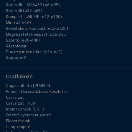
Körprofil - ISO 6432 (ø8-ø25)
Körprofil (ø32-ø63)
Kompakt - UNITOP (ø12-ø100)
Mini (ø6-ø16)
Rövidlöketű kompakt (ø12-ø100)
Megvezetett kompakt (ø16-ø63)
Szorító (ø20-ø40)
Késtolózár
Dugattyúrúd nélküli (ø16-ø63)
Kopogtató
Csatlakozó
Dugaszolható | PUSH-IN
Pneumatika csatlakozó készletek
Csavarzat
Csavarzat | INOX
Idom (könyök, T, Y…)
Önzáró gyorscsatlakozó
Elosztótömb
Hangtompító