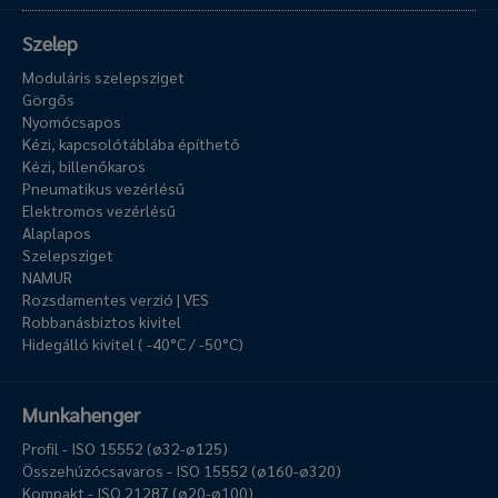
Szelep
Moduláris szelepsziget
Görgős
Nyomócsapos
Kézi, kapcsolótáblába építhető
Kézi, billenőkaros
Pneumatikus vezérlésű
Elektromos vezérlésű
Alaplapos
Szelepsziget
NAMUR
Rozsdamentes verzió | VES
Robbanásbiztos kivitel
Hidegálló kivitel ( -40°C / -50°C)
Munkahenger
Profil - ISO 15552 (ø32-ø125)
Összehúzócsavaros - ISO 15552 (ø160-ø320)
Kompakt - ISO 21287 (ø20-ø100)