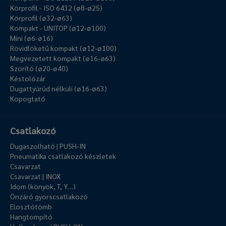
Körprofil - ISO 6432 (ø8-ø25)
Körprofil (ø32-ø63)
Kompakt - UNITOP (ø12-ø100)
Mini (ø6-ø16)
Rövidlöketű kompakt (ø12-ø100)
Megvezetett kompakt (ø16-ø63)
Szorító (ø20-ø40)
Késtolózár
Dugattyúrúd nélküli (ø16-ø63)
Kopogtató
Csatlakozó
Dugaszolható | PUSH-IN
Pneumatika csatlakozó készletek
Csavarzat
Csavarzat | INOX
Idom (könyök, T, Y…)
Önzáró gyorscsatlakozó
Elosztótömb
Hangtompító