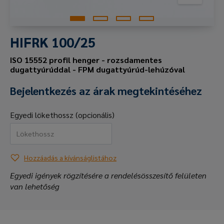
HIFRK 100/25
ISO 15552 profil henger - rozsdamentes
dugattyúrúddal - FPM dugattyúrúd-lehúzóval
Bejelentkezés az árak megtekintéséhez
Egyedi lökethossz (opcionális)
Hozzáadás a kívánságlistához
Egyedi igények rögzítésére a rendelésösszesítő felületen
van lehetőség