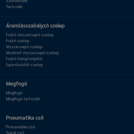
Szűrőblokk
Tartozék
Áramlásszabályzó szelep
Fojtó-visszacsapó szelep
Fojtó szelep
Visszacsapó szelep
Vezérelt visszacsapó szelep
Fojtó-hangtompító
Gyorsleürítő szelep
Megfogó
Megfogó
Megfogó tartozék
Pneumatika cső
Pneumatika cső
Spirál cső