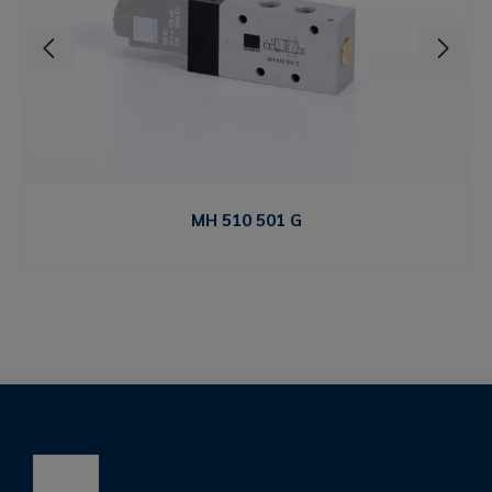
MH 510 501 G