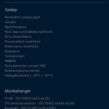
Szelep
Moduláris szelepsziget
Görgős
Nyomócsapos
Kézi, kapcsolótáblába építhető
Kézi, billenőkaros
Pneumatikus vezérlésű
Elektromos vezérlésű
Alaplapos
Szelepsziget
NAMUR
Rozsdamentes verzió | VES
Robbanásbiztos kivitel
Hidegálló kivitel ( -40°C / -50°C)
Munkahenger
Profil - ISO 15552 (ø32-ø125)
Összehúzócsavaros - ISO 15552 (ø160-ø320)
Kompakt - ISO 21287 (ø20-ø100)