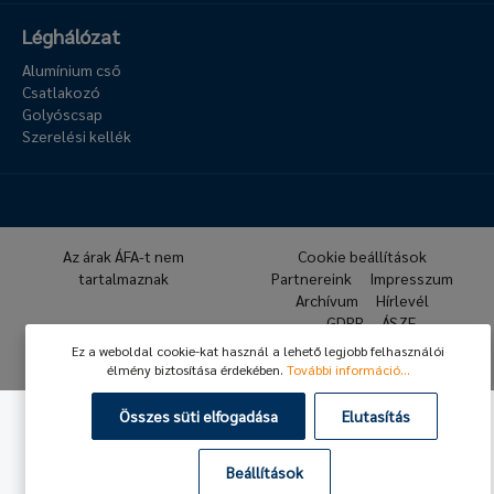
Léghálózat
Alumínium cső
Csatlakozó
Golyóscsap
Szerelési kellék
Az árak ÁFA-t nem
Cookie beállítások
tartalmaznak
Partnereink
Impresszum
Archívum
Hírlevél
GDPR
ÁSZF
Ez a weboldal cookie-kat használ a lehető legjobb felhasználói
© 2026 Hafner Pneumatika
élmény biztosítása érdekében.
További információ...
Összes süti elfogadása
Elutasítás
Beállítások