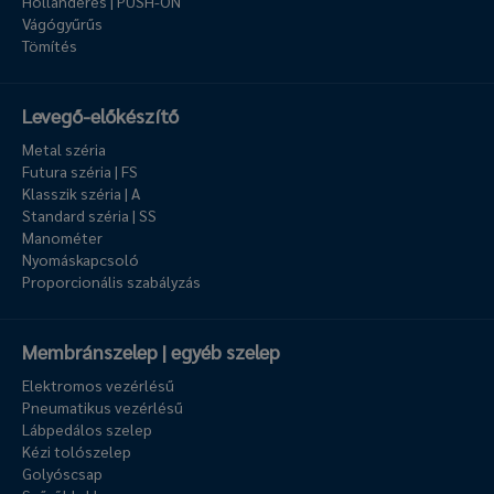
Hollanderes | PUSH-ON
Vágógyűrűs
Tömítés
Levegő-előkészítő
Metal széria
Futura széria | FS
Klasszik széria | A
Standard széria | SS
Manométer
Nyomáskapcsoló
Proporcionális szabályzás
Membránszelep | egyéb szelep
Elektromos vezérlésű
Pneumatikus vezérlésű
Lábpedálos szelep
Kézi tolószelep
Golyóscsap