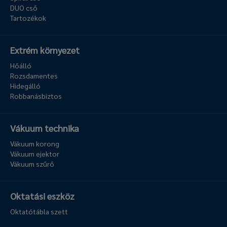
DUO cső
Tartozékok
Extrém környezet
Hőálló
Rozsdamentes
Hidegálló
Robbanásbiztos
Vákuum technika
Vákuum korong
Vákuum ejektor
Vákuum szűrő
Oktatási eszköz
Oktatótábla szett