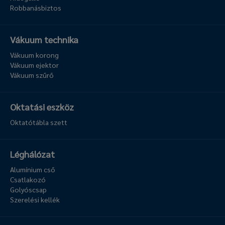
Robbanásbiztos
Vákuum technika
Vákuum korong
Vákuum ejektor
Vákuum szűrő
Oktatási eszköz
Oktatótábla szett
Léghálózat
Alumínium cső
Csatlakozó
Golyóscsap
Szerelési kellék