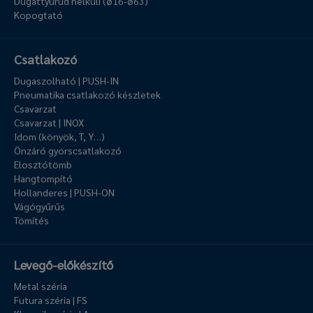
Dugattyúrúd nélküli (ø16-ø63)
Kopogtató
Csatlakozó
Dugaszolható | PUSH-IN
Pneumatika csatlakozó készletek
Csavarzat
Csavarzat | INOX
Idom (könyök, T, Y…)
Önzáró gyorscsatlakozó
Elosztótömb
Hangtompító
Hollanderes | PUSH-ON
Vágógyűrűs
Tömítés
Levegő-előkészítő
Metal széria
Futura széria | FS