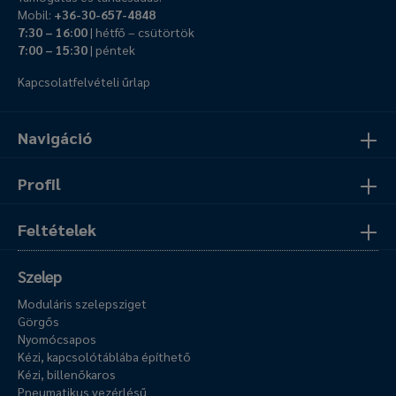
Mobil:
+36-30-657-4848
7:30 – 16:00
| hétfő – csütörtök
7:00 – 15:30
| péntek
Kapcsolatfelvételi űrlap
Navigáció
Profil
Feltételek
Szelep
Moduláris szelepsziget
Görgős
Nyomócsapos
Kézi, kapcsolótáblába építhető
Kézi, billenőkaros
Pneumatikus vezérlésű