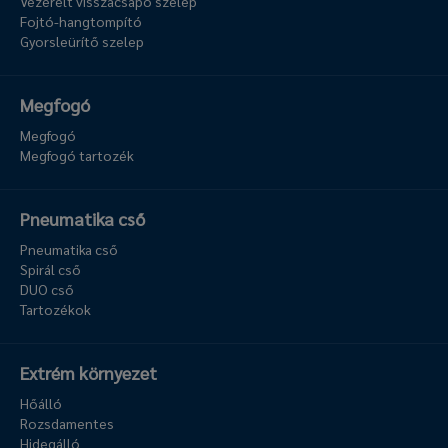
Vezérelt visszacsapó szelep
Fojtó-hangtompító
Gyorsleürítő szelep
Megfogó
Megfogó
Megfogó tartozék
Pneumatika cső
Pneumatika cső
Spirál cső
DUO cső
Tartozékok
Extrém környezet
Hőálló
Rozsdamentes
Hidegálló