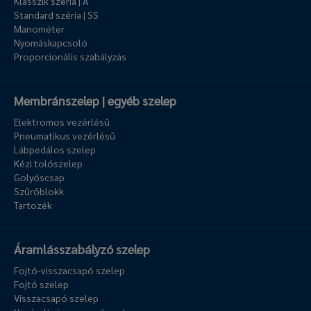
Klasszik széria | A
Standard széria | SS
Manométer
Nyomáskapcsoló
Proporcionális szabályzás
Membránszelep | egyéb szelep
Elektromos vezérlésű
Pneumatikus vezérlésű
Lábpedálos szelep
Kézi tolószelep
Golyóscsap
Szűrőblokk
Tartozék
Áramlásszabályzó szelep
Fojtó-visszacsapó szelep
Fojtó szelep
Visszacsapó szelep