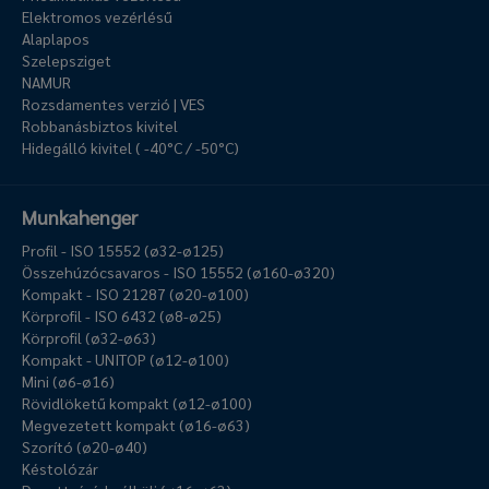
Elektromos vezérlésű
Alaplapos
Szelepsziget
NAMUR
Rozsdamentes verzió | VES
Robbanásbiztos kivitel
Hidegálló kivitel ( -40°C / -50°C)
Munkahenger
Profil - ISO 15552 (ø32-ø125)
Összehúzócsavaros - ISO 15552 (ø160-ø320)
Kompakt - ISO 21287 (ø20-ø100)
Körprofil - ISO 6432 (ø8-ø25)
Körprofil (ø32-ø63)
Kompakt - UNITOP (ø12-ø100)
Mini (ø6-ø16)
Rövidlöketű kompakt (ø12-ø100)
Megvezetett kompakt (ø16-ø63)
Szorító (ø20-ø40)
Késtolózár