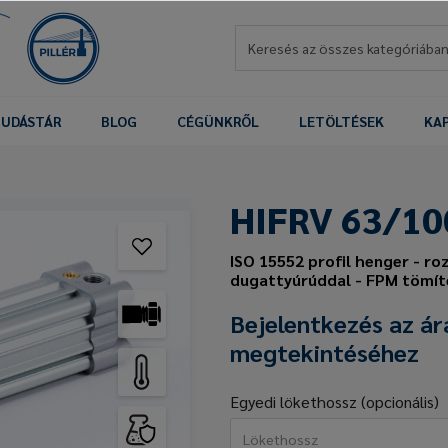
UDÁSTÁR
BLOG
CÉGÜNKRŐL
LETÖLTÉSEK
KA
HIFRV 63/10
ISO 15552 profil henger - r
dugattyúrúddal - FPM tömít
Bejelentkezés az ár
megtekintéséhez
Egyedi lökethossz (opcionális)