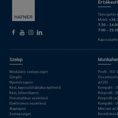
Értékesí
Támogatás é
Mobil:
+36-
7:30 – 16:0
7:00 – 15:3
Kapcsolatfel
Szelep
Munkahe
Moduláris szelepsziget
Profil - IS
Görgős
Összehúzóc
Nyomócsapos
ø320)
Kézi, kapcsolótáblába építhető
Kompakt - 
Kézi, billenőkaros
Körprofil - 
Pneumatikus vezérlésű
Körprofil (
Elektromos vezérlésű
Kompakt - 
Alaplapos
Mini (ø6-ø1
Szelepsziget
Rövidlöket