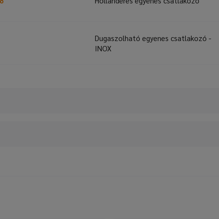
8
Hollanderes egyenes csatlakozó
Dugaszolható egyenes csatlakozó -
INOX