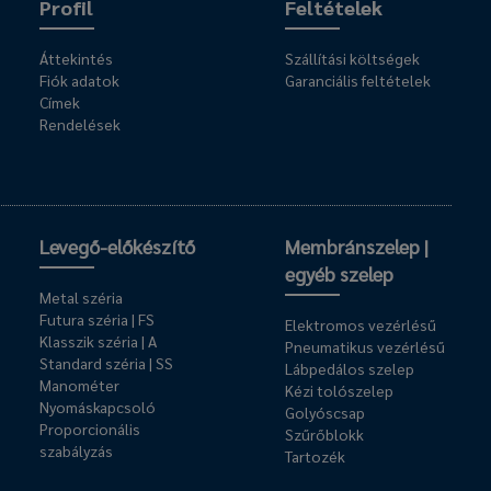
Profil
Feltételek
Áttekintés
Szállítási költségek
Fiók adatok
Garanciális feltételek
Címek
Rendelések
Levegő-előkészítő
Membránszelep |
egyéb szelep
Metal széria
Futura széria | FS
Elektromos vezérlésű
Klasszik széria | A
Pneumatikus vezérlésű
Standard széria | SS
Lábpedálos szelep
Manométer
Kézi tolószelep
Nyomáskapcsoló
Golyóscsap
Proporcionális
Szűrőblokk
szabályzás
Tartozék