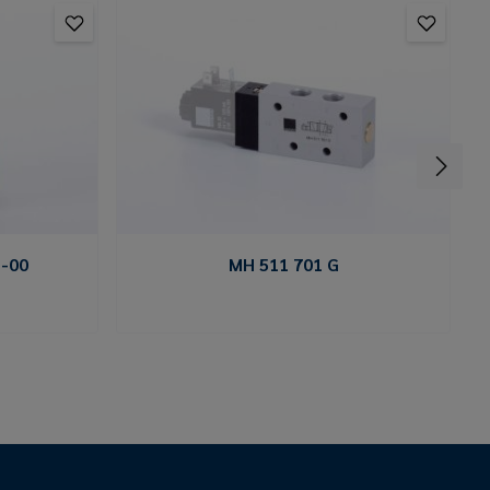
-00
MH 511 701 G