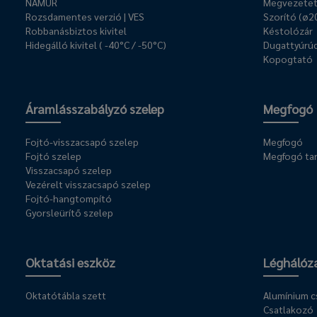
NAMUR
Megvezetet
Rozsdamentes verzió | VES
Szorító (ø2
Robbanásbiztos kivitel
Késtolózár
Hidegálló kivitel ( -40°C / -50°C)
Dugattyúrúd
Kopogtató
Áramlásszabályzó szelep
Megfogó
Fojtó-visszacsapó szelep
Megfogó
Fojtó szelep
Megfogó ta
Visszacsapó szelep
Vezérelt visszacsapó szelep
Fojtó-hangtompító
Gyorsleürítő szelep
Oktatási eszköz
Léghálóz
Oktatótábla szett
Alumínium 
Csatlakozó