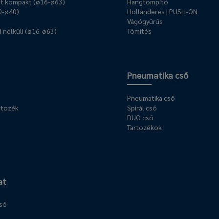
t kompakt (ø16-ø63)
Hangtompító
0-ø40)
Hollanderes | PUSH-ON
Vágógyűrűs
 nélküli (ø16-ø63)
Tömítés
Pneumatika cső
Pneumatika cső
rtozék
Spirál cső
DUO cső
Tartozékok
at
cső