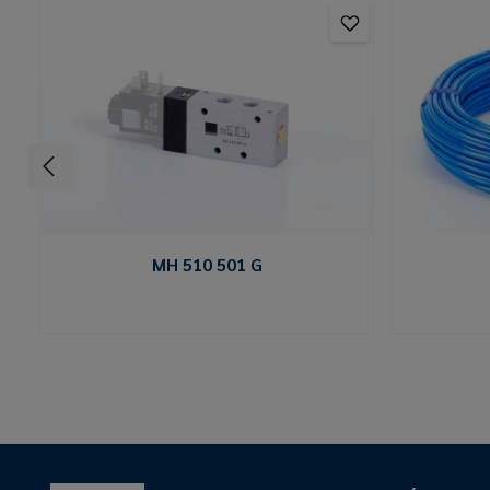
MH 510 501 G