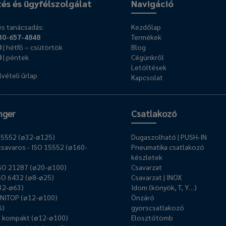
tés és ügyfélszolgálat
Navigáció
s tanácsadás:
Kezdőlap
30-657-4848
Termékek
0
| hétfő – csütörtök
Blog
0
| péntek
Cégünkről
Letöltések
vételi űrlap
Kapcsolat
nger
Csatlakozó
O 15552 (ø32-ø125)
Dugaszolható | PUSH-IN
savaros - ISO 15552 (ø160-
Pneumatika csatlakozó
készletek
ISO 21287 (ø20-ø100)
Csavarzat
ISO 6432 (ø8-ø25)
Csavarzat | INOX
ø32-ø63)
Idom (könyök, T, Y…)
UNITOP (ø12-ø100)
Önzáró
6)
gyorscsatlakozó
ű kompakt (ø12-ø100)
Elosztótömb