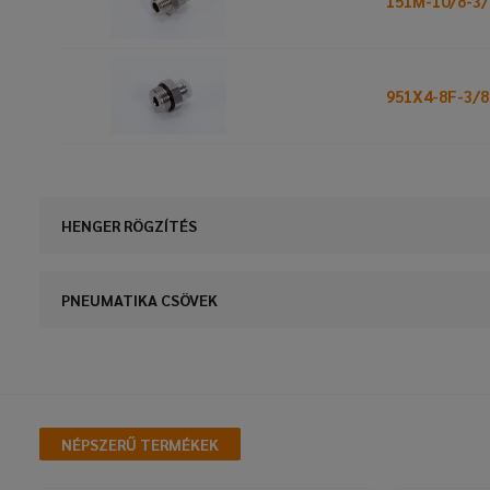
151M-10/8-3/
951X4-8F-3/8
HENGER RÖGZÍTÉS
PNEUMATIKA CSÖVEK
NÉPSZERŰ TERMÉKEK