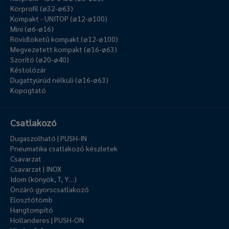
Körprofil (ø32-ø63)
Kompakt - UNITOP (ø12-ø100)
Mini (ø6-ø16)
Rövidlöketű kompakt (ø12-ø100)
Megvezetett kompakt (ø16-ø63)
Szorító (ø20-ø40)
Késtolózár
Dugattyúrúd nélküli (ø16-ø63)
Kopogtató
Csatlakozó
Dugaszolható | PUSH-IN
Pneumatika csatlakozó készletek
Csavarzat
Csavarzat | INOX
Idom (könyök, T, Y…)
Önzáró gyorscsatlakozó
Elosztótömb
Hangtompító
Hollanderes | PUSH-ON