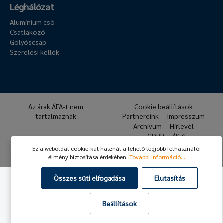
Léghálózat
Alumínium cső
Csatlakozó
Golyóscsap
Szerelési kellék
Az árak ÁFA-t nem
Cookie beállítások
tartalmaznak
Partnereink
Impresszum
Archívum
Hírlevél
GDPR
ÁSZF
Ez a weboldal cookie-kat használ a lehető legjobb felhasználói
© 2026 Hafner Pneumatika
élmény biztosítása érdekében.
További információ...
Összes süti elfogadása
Elutasítás
Beállítások