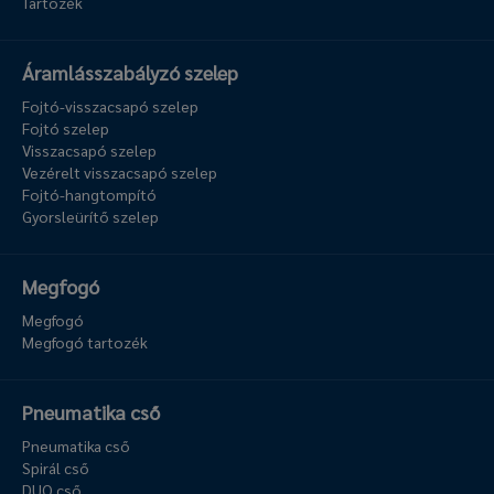
Tartozék
Áramlásszabályzó szelep
Fojtó-visszacsapó szelep
Fojtó szelep
Visszacsapó szelep
Vezérelt visszacsapó szelep
Fojtó-hangtompító
Gyorsleürítő szelep
Megfogó
Megfogó
Megfogó tartozék
Pneumatika cső
Pneumatika cső
Spirál cső
DUO cső