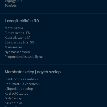
Vágógyűrűs
Tömítés
Levegő-előkészítő
Metal széria
Futura széria | FS
Klasszik széria | A
Standard széria | SS
Manométer
Nyomáskapcsoló
Proporcionális szabályzás
Membránszelep | egyéb szelep
Elektromos vezérlésű
Pneumatikus vezérlésű
Lábpedálos szelep
Kézi tolószelep
Golyóscsap
Szűrőblokk