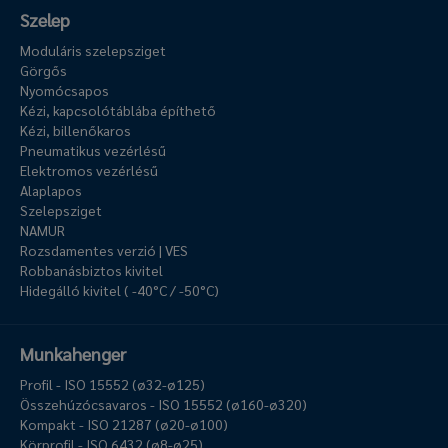
Szelep
Moduláris szelepsziget
Görgős
Nyomócsapos
Kézi, kapcsolótáblába építhető
Kézi, billenőkaros
Pneumatikus vezérlésű
Elektromos vezérlésű
Alaplapos
Szelepsziget
NAMUR
Rozsdamentes verzió | VES
Robbanásbiztos kivitel
Hidegálló kivitel ( -40°C / -50°C)
Munkahenger
Profil - ISO 15552 (ø32-ø125)
Összehúzócsavaros - ISO 15552 (ø160-ø320)
Kompakt - ISO 21287 (ø20-ø100)
Körprofil - ISO 6432 (ø8-ø25)