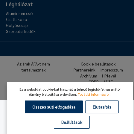
Léghálózat
Alumínium cső
Csatlakozó
Golyóscsap
Szerelési kellék
Az árak ÁFA-t nem
Cookie beállítások
tartalmaznak
Partnereink
Impresszum
Archívum
Hírlevél
GDPR
ÁSZF
Ez a weboldal cookie-kat használ a lehető legjobb felhasználói
© 2026 Hafner Pneumatika
élmény biztosítása érdekében.
További információ...
Összes süti elfogadása
Elutasítás
Beállítások