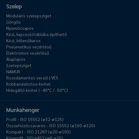
Szelep
Moduláris szelepsziget
Görgős
Nyomócsapos
Kézi, kapcsolótáblába építhető
Kézi, billenőkaros
Pneumatikus vezérlésű
Elektromos vezérlésű
Alaplapos
Szelepsziget
NAMUR
Rozsdamentes verzió | VES
Robbanásbiztos kivitel
Hidegálló kivitel ( -40°C / -50°C)
Munkahenger
Profil - ISO 15552 (ø32-ø125)
Összehúzócsavaros - ISO 15552 (ø160-ø320)
Kompakt - ISO 21287 (ø20-ø100)
Körprofil - ISO 6432 (ø8-ø25)