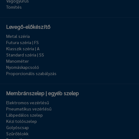
Vágógyűrűs
Tömítés
Levegő-előkészítő
Metal széria
Futura széria | FS
Klasszik széria | A
Standard széria | SS
Manométer
Nyomáskapcsoló
Proporcionális szabályzás
Membránszelep | egyéb szelep
Elektromos vezérlésű
Pneumatikus vezérlésű
Lábpedálos szelep
Kézi tolószelep
Golyóscsap
Szűrőblokk