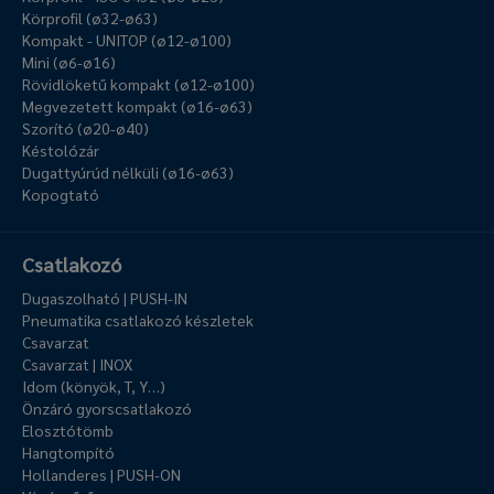
Körprofil (ø32-ø63)
Kompakt - UNITOP (ø12-ø100)
Mini (ø6-ø16)
Rövidlöketű kompakt (ø12-ø100)
Megvezetett kompakt (ø16-ø63)
Szorító (ø20-ø40)
Késtolózár
Dugattyúrúd nélküli (ø16-ø63)
Kopogtató
Csatlakozó
Dugaszolható | PUSH-IN
Pneumatika csatlakozó készletek
Csavarzat
Csavarzat | INOX
Idom (könyök, T, Y…)
Önzáró gyorscsatlakozó
Elosztótömb
Hangtompító
Hollanderes | PUSH-ON