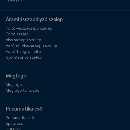
Tartozék
Áramlásszabályzó szelep
Fojtó-visszacsapó szelep
Fojtó szelep
Visszacsapó szelep
Vezérelt visszacsapó szelep
Fojtó-hangtompító
Gyorsleürítő szelep
Megfogó
Megfogó
Megfogó tartozék
Pneumatika cső
Pneumatika cső
Spirál cső
DUO cső