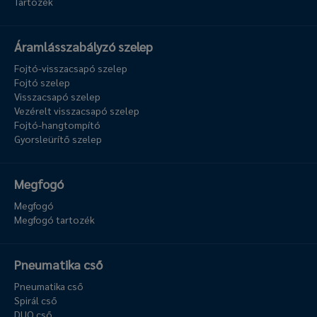
Tartozék
Áramlásszabályzó szelep
Fojtó-visszacsapó szelep
Fojtó szelep
Visszacsapó szelep
Vezérelt visszacsapó szelep
Fojtó-hangtompító
Gyorsleürítő szelep
Megfogó
Megfogó
Megfogó tartozék
Pneumatika cső
Pneumatika cső
Spirál cső
DUO cső