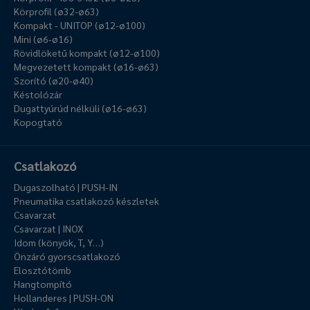
Körprofil (ø32-ø63)
Kompakt - UNITOP (ø12-ø100)
Mini (ø6-ø16)
Rövidlöketű kompakt (ø12-ø100)
Megvezetett kompakt (ø16-ø63)
Szorító (ø20-ø40)
Késtolózár
Dugattyúrúd nélküli (ø16-ø63)
Kopogtató
Csatlakozó
Dugaszolható | PUSH-IN
Pneumatika csatlakozó készletek
Csavarzat
Csavarzat | INOX
Idom (könyök, T, Y…)
Önzáró gyorscsatlakozó
Elosztótömb
Hangtompító
Hollanderes | PUSH-ON