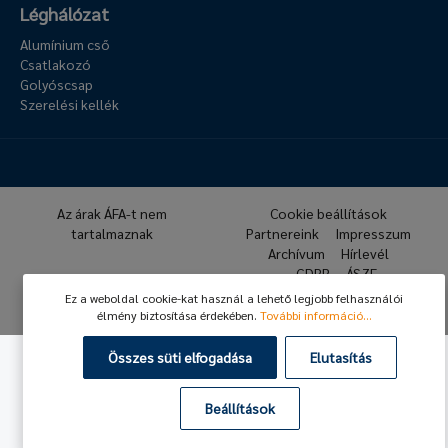
Léghálózat
Alumínium cső
Csatlakozó
Golyóscsap
Szerelési kellék
Az árak ÁFA-t nem
Cookie beállítások
tartalmaznak
Partnereink
Impresszum
Archívum
Hírlevél
GDPR
ÁSZF
Ez a weboldal cookie-kat használ a lehető legjobb felhasználói
© 2026 Hafner Pneumatika
élmény biztosítása érdekében.
További információ...
Összes süti elfogadása
Elutasítás
Beállítások