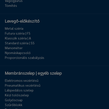
Vágógyűrűs
Tömítés
Levegő-előkészítő
Metal széria
Futura széria | FS
Klasszik széria | A
Standard széria | SS
Manométer
Nyomáskapcsoló
Proporcionális szabályzás
Membránszelep | egyéb szelep
Elektromos vezérlésű
Pneumatikus vezérlésű
Lábpedálos szelep
Kézi tolószelep
Golyóscsap
Szűrőblokk