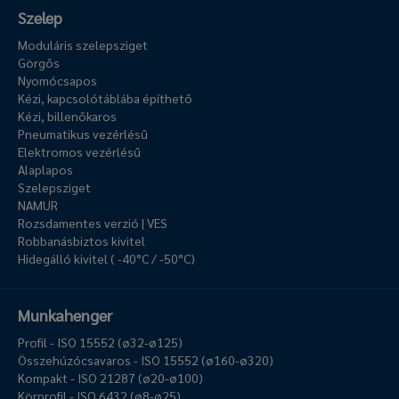
Szelep
Moduláris szelepsziget
Görgős
Nyomócsapos
Kézi, kapcsolótáblába építhető
Kézi, billenőkaros
Pneumatikus vezérlésű
Elektromos vezérlésű
Alaplapos
Szelepsziget
NAMUR
Rozsdamentes verzió | VES
Robbanásbiztos kivitel
Hidegálló kivitel ( -40°C / -50°C)
Munkahenger
Profil - ISO 15552 (ø32-ø125)
Összehúzócsavaros - ISO 15552 (ø160-ø320)
Kompakt - ISO 21287 (ø20-ø100)
Körprofil - ISO 6432 (ø8-ø25)