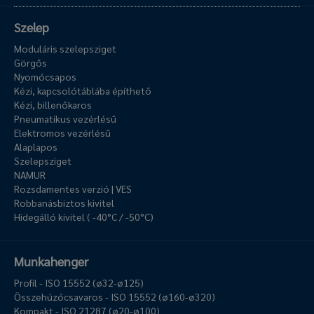
Szelep
Moduláris szelepsziget
Görgős
Nyomócsapos
Kézi, kapcsolótáblába építhető
Kézi, billenőkaros
Pneumatikus vezérlésű
Elektromos vezérlésű
Alaplapos
Szelepsziget
NAMUR
Rozsdamentes verzió | VES
Robbanásbiztos kivitel
Hidegálló kivitel ( -40°C / -50°C)
Munkahenger
Profil - ISO 15552 (ø32-ø125)
Összehúzócsavaros - ISO 15552 (ø160-ø320)
Kompakt - ISO 21287 (ø20-ø100)