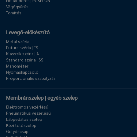
Hollanderes | PUSH-ON
Vágógyűrűs
Tömítés
Levegő-előkészítő
Metal széria
Futura széria | FS
Klasszik széria | A
Standard széria | SS
Manométer
Nyomáskapcsoló
Proporcionális szabályzás
Membránszelep | egyéb szelep
Elektromos vezérlésű
Pneumatikus vezérlésű
Lábpedálos szelep
Kézi tolószelep
Golyóscsap