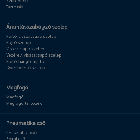
Szűrőblokk
Tartozék
Áramlásszabályzó szelep
Fojtó-visszacsapó szelep
Fojtó szelep
Visszacsapó szelep
Vezérelt visszacsapó szelep
Fojtó-hangtompító
Gyorsleürítő szelep
Megfogó
Megfogó
Megfogó tartozék
Pneumatika cső
Pneumatika cső
Spirál cső