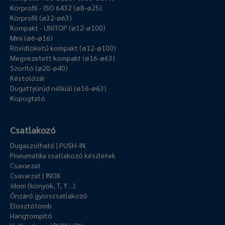
Körprofil - ISO 6432 (ø8-ø25)
Körprofil (ø32-ø63)
Kompakt - UNITOP (ø12-ø100)
Mini (ø6-ø16)
Rövidlöketű kompakt (ø12-ø100)
Megvezetett kompakt (ø16-ø63)
Szorító (ø20-ø40)
Késtolózár
Dugattyúrúd nélküli (ø16-ø63)
Kopogtató
Csatlakozó
Dugaszolható | PUSH-IN
Pneumatika csatlakozó készletek
Csavarzat
Csavarzat | INOX
Idom (könyök, T, Y…)
Önzáró gyorscsatlakozó
Elosztótömb
Hangtompító