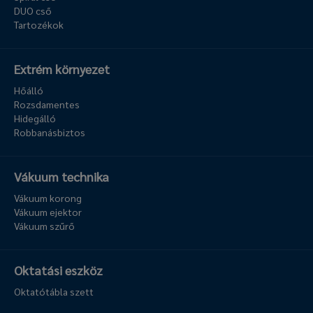
DUO cső
Tartozékok
Extrém környezet
Hőálló
Rozsdamentes
Hidegálló
Robbanásbiztos
Vákuum technika
Vákuum korong
Vákuum ejektor
Vákuum szűrő
Oktatási eszköz
Oktatótábla szett