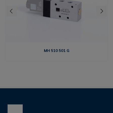
MH 510 501 G