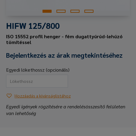
HIFW 125/800
ISO 15552 profil henger - fém dugattyúrúd-lehúzó
tömítéssel
Bejelentkezés az árak megtekintéséhez
Egyedi lökethossz (opcionális)
Hozzáadás a kívánságlistához
Egyedi igények rögzítésére a rendelésösszesítő felületen
van lehetőség