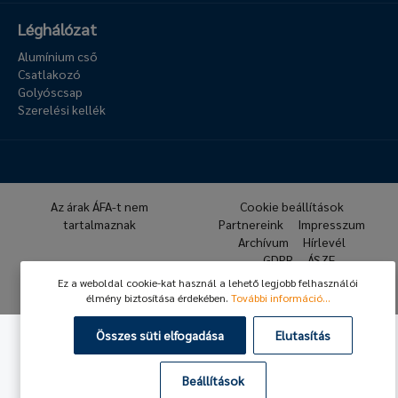
Léghálózat
Alumínium cső
Csatlakozó
Golyóscsap
Szerelési kellék
Az árak ÁFA-t nem
Cookie beállítások
tartalmaznak
Partnereink
Impresszum
Archívum
Hírlevél
GDPR
ÁSZF
Ez a weboldal cookie-kat használ a lehető legjobb felhasználói
© 2026 Hafner Pneumatika
élmény biztosítása érdekében.
További információ...
Összes süti elfogadása
Elutasítás
Beállítások