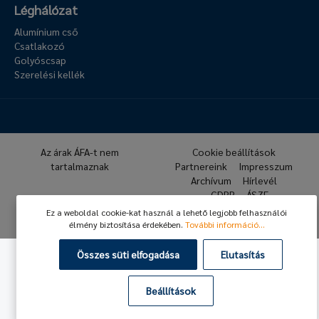
Léghálózat
Alumínium cső
Csatlakozó
Golyóscsap
Szerelési kellék
Az árak ÁFA-t nem
Cookie beállítások
tartalmaznak
Partnereink
Impresszum
Archívum
Hírlevél
GDPR
ÁSZF
Ez a weboldal cookie-kat használ a lehető legjobb felhasználói
© 2026 Hafner Pneumatika
élmény biztosítása érdekében.
További információ...
Összes süti elfogadása
Elutasítás
Beállítások