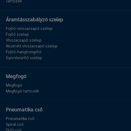
Tartozék
Áramlásszabályzó szelep
Fojtó-visszacsapó szelep
Fojtó szelep
Visszacsapó szelep
Vezérelt visszacsapó szelep
Fojtó-hangtompító
Gyorsleürítő szelep
Megfogó
Megfogó
Megfogó tartozék
Pneumatika cső
Pneumatika cső
Spirál cső
DUO cső