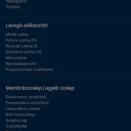
Vágógyűrűs
Tömítés
Levegő-előkészítő
Metal széria
Futura széria | FS
Klasszik széria | A
Standard széria | SS
Manométer
Nyomáskapcsoló
Proporcionális szabályzás
Membránszelep | egyéb szelep
Elektromos vezérlésű
Pneumatikus vezérlésű
Lábpedálos szelep
Kézi tolószelep
Golyóscsap
Szűrőblokk