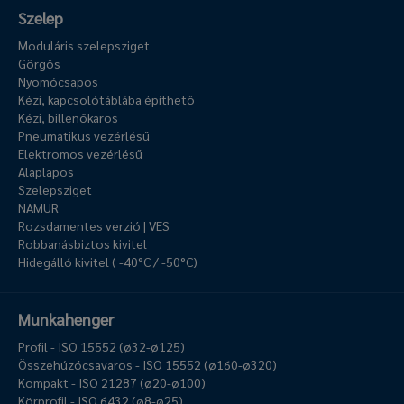
Szelep
Moduláris szelepsziget
Görgős
Nyomócsapos
Kézi, kapcsolótáblába építhető
Kézi, billenőkaros
Pneumatikus vezérlésű
Elektromos vezérlésű
Alaplapos
Szelepsziget
NAMUR
Rozsdamentes verzió | VES
Robbanásbiztos kivitel
Hidegálló kivitel ( -40°C / -50°C)
Munkahenger
Profil - ISO 15552 (ø32-ø125)
Összehúzócsavaros - ISO 15552 (ø160-ø320)
Kompakt - ISO 21287 (ø20-ø100)
Körprofil - ISO 6432 (ø8-ø25)