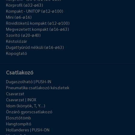
Körprofil (ø32-ø63)
Kompakt - UNITOP (ø12-ø100)
Mini (ø6-ø16)
Rövidlöketű kompakt (ø12-ø100)
Megvezetett kompakt (ø16-ø63)
Szorító (ø20-ø40)
Késtolózár
Dugattyúrúd nélküli (ø16-ø63)
Kopogtató
Csatlakozó
Dugaszolható | PUSH-IN
Pneumatika csatlakozó készletek
Csavarzat
Csavarzat | INOX
Idom (könyök, T, Y…)
Önzáró gyorscsatlakozó
Elosztótömb
Hangtompító
Hollanderes | PUSH-ON